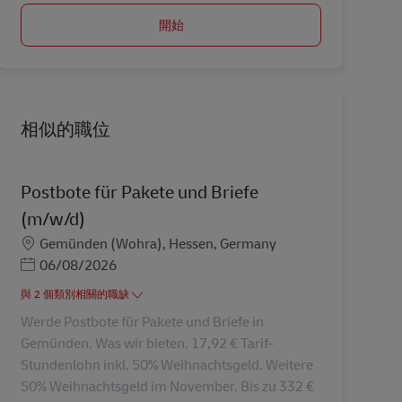
開始
相似的職位
Postbote für Pakete und Briefe
(m/w/d)
地點
Gemünden (Wohra), Hessen, Germany
Posted Date
06/08/2026
與 2 個類別相關的職缺
Werde Postbote für Pakete und Briefe in
Gemünden. Was wir bieten. 17,92 € Tarif-
Stundenlohn inkl. 50% Weihnachtsgeld. Weitere
50% Weihnachtsgeld im November. Bis zu 332 €