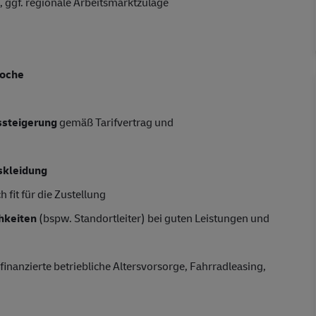
 ggf. regionale Arbeitsmarktzulage
Woche
tssteigerung
gemäß Tarifvertrag und
skleidung
 fit für die Zustellung
hkeiten
(bspw. Standortleiter) bei guten Leistungen und
finanzierte betriebliche Altersvorsorge, Fahrradleasing,