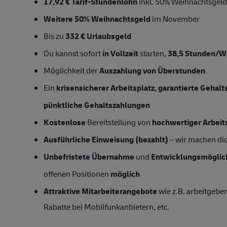
17,92 € Tarif-Stundenlohn
inkl. 50% Weihnachtsgeld,
Weitere 50% Weihnachtsgeld
im November
Bis zu
332 € Urlaubsgeld
Du kannst sofort
in Vollzeit
starten,
38,5 Stunden/
Möglichkeit der
Auszahlung von Überstunden
Ein
krisensicherer Arbeitsplatz, garantierte Gehal
pünktliche Gehaltszahlungen
Kostenlose
Bereitstellung von
hochwertiger Arbeit
Ausführliche Einweisung (bezahlt)
– wir machen dich
Unbefristete Übernahme
und
Entwicklungsmöglic
offenen Positionen
möglich
Attraktive Mitarbeiterangebote
wie z.B. arbeitgeber
Rabatte bei Mobilfunkanbietern, etc.