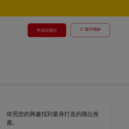
Postbote für 
儲存職缺
申請此職位
依照您的興趣找到量身打造的職位推
薦。