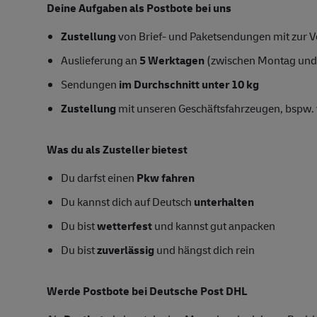
Deine Aufgaben als Postbote bei uns
Zustellung
von Brief- und Paketsendungen mit zur Ve
Auslieferung an
5 Werktagen
(zwischen Montag und
Sendungen
im Durchschnitt unter 10 kg
Zustellung
mit unseren Geschäftsfahrzeugen, bspw. 
Was du als Zusteller bietest
Du darfst einen
Pkw fahren
Du kannst dich auf Deutsch
unterhalten
Du bist
wetterfest
und kannst gut anpacken
Du bist
zuverlässig
und hängst dich rein
Werde Postbote bei Deutsche Post DHL