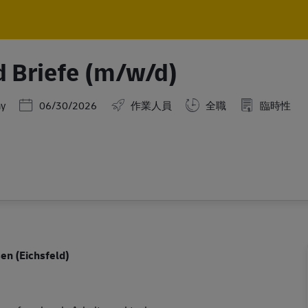
Skip to main content
Skip to main content
d Briefe (m/w/d)
Posted Date
ny
06/30/2026
作業人員
全職
臨時性
en (Eichsfeld)