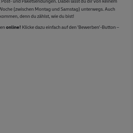
 Post- und Paketsendungen. Dabei lässt du dir von keinem
o Woche (zwischen Montag und Samstag) unterwegs. Auch
lkommen, denn du zählst, wie du bist!
ten
online!
Klicke dazu einfach auf den 'Bewerben'-Button –