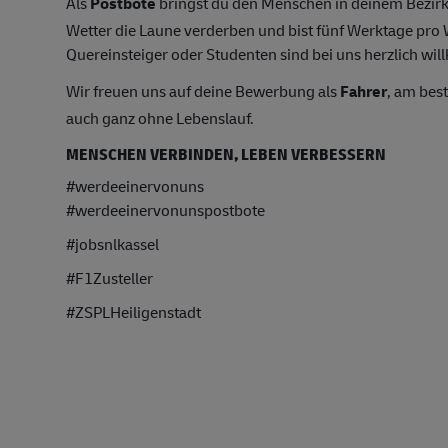
Als
Postbote
bringst du den Menschen in deinem Bezirk
Wetter die Laune verderben und bist fünf Werktage pr
Quereinsteiger oder Studenten sind bei uns herzlich wil
Wir freuen uns auf deine Bewerbung als
Fahrer
, am bes
auch ganz ohne Lebenslauf.
MENSCHEN VERBINDEN, LEBEN VERBESSERN
#werdeeinervonuns
#werdeeinervonunspostbote
#jobsnlkassel
#F1Zusteller
#ZSPLHeiligenstadt