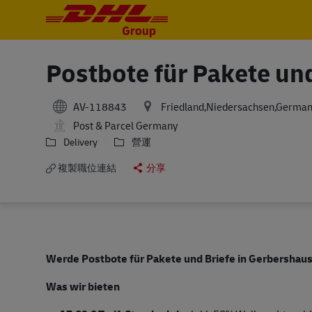
-
-
Postbote für Pakete un
AV-118843
Friedland,Niedersachsen,Germa
Post & Parcel Germany
Delivery
營運
複製職位連結
分享
Werde Postbote für Pakete und Briefe in Gerbershaus
Was wir bieten