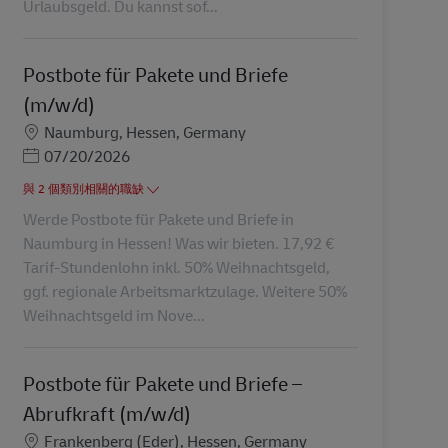
Urlaubsgeld. Du kannst sof...
Postbote für Pakete und Briefe
(m/w/d)
地點
Naumburg, Hessen, Germany
Posted Date
07/20/2026
與 2 個類別相關的職缺
Werde Postbote für Pakete und Briefe in
Naumburg in Hessen! Was wir bieten. 17,92 €
Tarif-Stundenlohn inkl. 50% Weihnachtsgeld,
ggf. regionale Arbeitsmarktzulage. Weitere 50%
Weihnachtsgeld im Nove...
Postbote für Pakete und Briefe –
Abrufkraft (m/w/d)
地點
Frankenberg (Eder), Hessen, Germany