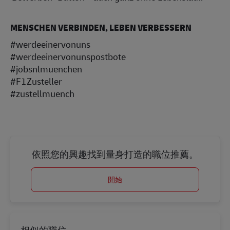
MENSCHEN VERBINDEN, LEBEN VERBESSERN
#werdeeinervonuns
#werdeeinervonunspostbote
#jobsnlmuenchen
#F1Zusteller
#zustellmuench
依照您的興趣找到量身打造的職位推薦。
開始