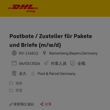
Skip to main content
Skip to main content
-
-
Postbote / Zusteller für Pakete
und Briefe (m/w/d)
AV-116612
Ramerberg,Bayern,Germany
Posted Date
06/03/2026
作業人員
全職
永久
Post & Parcel Germany
運務
營運
複製職位連結
分享