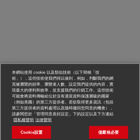
本網站使用 cookie 以及類似技術（以下簡稱「技
術」），這些技術使我們得以做到，例如，判斷我們的網
頁被瀏覽的頻率、瀏覽者人數、設定我們提供的內容，實
現最大的便利和效率，並支援我們的行銷工作。這些技術
可能會將資料傳輸給位於沒有適當資料保護層級的國家
（例如美國）的第三方提供者。若欲取得更多資訊（包括
第三方提供者的資料處理以及隨時撤回您同意的機會），
請參閱您於「管理同意喜好設定」下的設定以及下方連結
申請此職位
隱私權聲明
法律聲明
Cookie設置
僅嚴格必要
Postbote für Pakete und B
儲存職缺