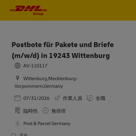
Skip to main content
Skip to main content
-
-
Postbote für Pakete und Briefe
(m/w/d) in 19243 Wittenburg
AV-110117
Wittenburg,Mecklenburg-
Vorpommern,Germany
Posted Date
07/31/2026
作業人員
全職
臨時性
無排班
Post & Parcel Germany
運務