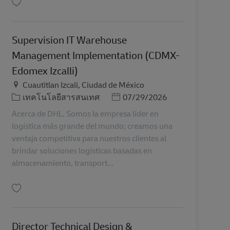
บันทึก Supervisión de AD&DA (Analytics, Digitalization, Data & AI) MX19164
Supervision IT Warehouse
Management Implementation (CDMX-
Edomex Izcalli)
สถานที่
Cuautitlan Izcali, Ciudad de México
หมวดหมู่
Posted Date
เทคโนโลยีสารสนเทศ
07/29/2026
Acerca de DHL. Somos la empresa líder en
logística más grande del mundo; creamos una
ventaja competitiva para nuestros clientes al
brindar soluciones logísticas basadas en
almacenamiento, transport...
บันทึก Supervision IT Warehouse Management Implementation (CDMX-Edomex 
Director Technical Design &