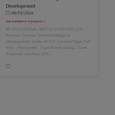
Development
Posted Date
08/03/2026
Job available in 4 locations
BE AN ESSENTIAL PART OF EVERYDAY LIFE.
Position: Director Technical Design &
Development. Grade: RCS H . Contract Type: Full
time – Permanent . Travel Remit: Global. Travel
Required: Less than 20%....
บันทึก Director Technical Design & Development AV-367264