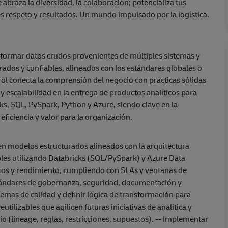
abraza la diversidad, la colaboración; potencializa tus
es respeto y resultados. Un mundo impulsado por la logística.
sformar datos crudos provenientes de múltiples sistemas y
urados y confiables, alineados con los estándares globales o
ol conecta la comprensión del negocio con prácticas sólidas
 escalabilidad en la entrega de productos analíticos para
s, SQL, PySpark, Python y Azure, siendo clave en la
eficiencia y valor para la organización.
n modelos estructurados alineados con la arquitectura
bles utilizando Databricks (SQL/PySpark) y Azure Data
ostos y rendimiento, cumpliendo con SLAs y ventanas de
tándares de gobernanza, seguridad, documentación y
blemas de calidad y definir lógica de transformación para
utilizables que agilicen futuras iniciativas de analítica y
io (lineage, reglas, restricciones, supuestos). -- Implementar