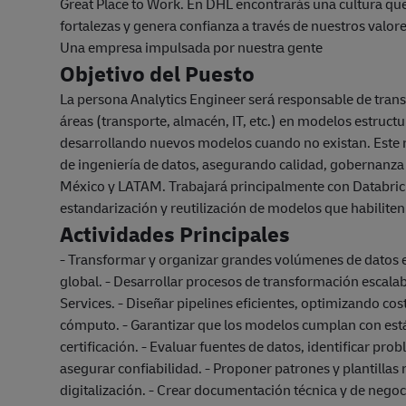
Great Place to Work. En DHL encontrarás una cultura que 
fortalezas y genera confianza a través de nuestros valor
Una empresa impulsada por nuestra gente
Objetivo del Puesto
La persona Analytics Engineer será responsable de tran
áreas (transporte, almacén, IT, etc.) en modelos estruct
desarrollando nuevos modelos cuando no existan. Este r
de ingeniería de datos, asegurando calidad, gobernanza y
México y LATAM. Trabajará principalmente con Databrick
estandarización y reutilización de modelos que habiliten 
Actividades Principales
- Transformar y organizar grandes volúmenes de datos e
global. - Desarrollar procesos de transformación escala
Services. - Diseñar pipelines eficientes, optimizando c
cómputo. - Garantizar que los modelos cumplan con es
certificación. - Evaluar fuentes de datos, identificar pro
asegurar confiabilidad. - Proponer patrones y plantillas re
digitalización. - Crear documentación técnica y de negoc