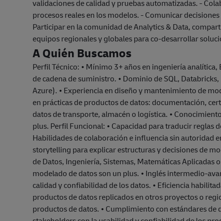
validaciones de calidad y pruebas automatizadas. - Cola
procesos reales en los modelos. - Comunicar decisiones 
Participar en la comunidad de Analytics & Data, compart
equipos regionales y globales para co-desarrollar soluc
A Quién Buscamos
Perfil Técnico: • Mínimo 3+ años en ingeniería analítica
de cadena de suministro. • Dominio de SQL, Databricks,
Azure). • Experiencia en diseño y mantenimiento de mod
en prácticas de productos de datos: documentación, cert
datos de transporte, almacén o logística. • Conocimient
plus. Perfil Funcional: • Capacidad para traducir reglas
Habilidades de colaboración e influencia sin autoridad e
storytelling para explicar estructuras y decisiones de mo
de Datos, Ingeniería, Sistemas, Matemáticas Aplicadas o 
modelado de datos son un plus. • Inglés intermedio-av
calidad y confiabilidad de los datos. • Eficiencia habilit
productos de datos replicados en otros proyectos o re
productos de datos. • Cumplimiento con estándares de d
stakeholders con la usabilidad y confiabilidad de los pro