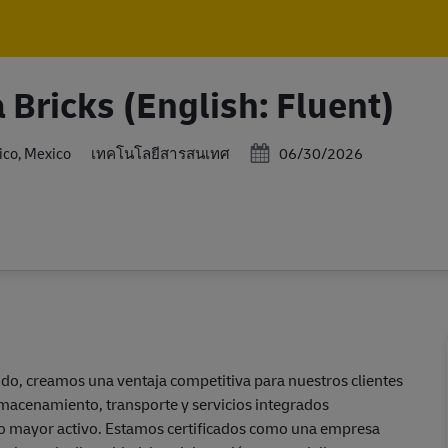
Skip to main content
Skip to main content
 Bricks (English: Fluent)
Posted Date
หมวดหมู่
ico, Mexico
06/30/2026
เทคโนโลยีสารสนเทศ
do, creamos una ventaja competitiva para nuestros clientes
almacenamiento, transporte y servicios integrados
ro mayor activo. Estamos certificados como una empresa