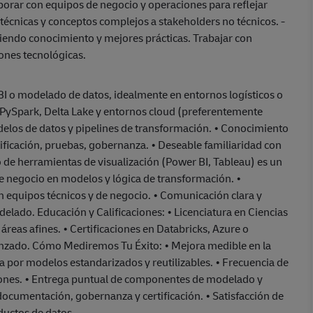
borar con equipos de negocio y operaciones para reflejar
técnicas y conceptos complejos a stakeholders no técnicos. -
iendo conocimiento y mejores prácticas. Trabajar con
iones tecnológicas.
, BI o modelado de datos, idealmente en entornos logísticos o
 PySpark, Delta Lake y entornos cloud (preferentemente
elos de datos y pipelines de transformación. • Conocimiento
ificación, pruebas, gobernanza. • Deseable familiaridad con
o de herramientas de visualización (Power BI, Tableau) es un
 de negocio en modelos y lógica de transformación. •
n equipos técnicos y de negocio. • Comunicación clara y
delado. Educación y Calificaciones: • Licenciatura en Ciencias
áreas afines. • Certificaciones en Databricks, Azure o
anzado. Cómo Mediremos Tu Éxito: • Mejora medible en la
ada por modelos estandarizados y reutilizables. • Frecuencia de
giones. • Entrega puntual de componentes de modelado y
ocumentación, gobernanza y certificación. • Satisfacción de
ductos de datos.