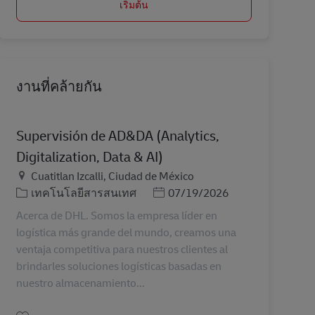
เริ่มต้น
งานที่คล้ายกัน
Supervisión de AD&DA (Analytics,
Digitalization, Data & AI)
สถานที่
Cuatitlan Izcalli, Ciudad de México
หมวดหมู่
Posted Date
เทคโนโลยีสารสนเทศ
07/19/2026
Acerca de DHL. Somos la empresa líder en
logística más grande del mundo, creamos una
ventaja competitiva para nuestros clientes al
brindarles soluciones logísticas basadas en
nuestro almacenamiento...