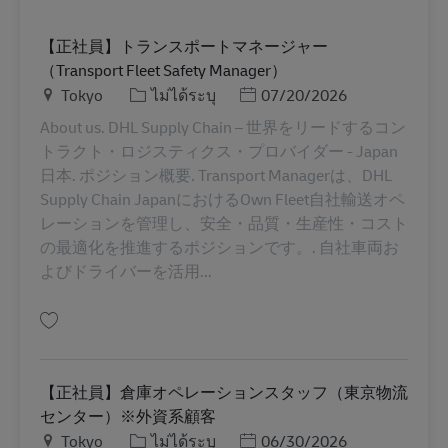
【正社員】トランスポートマネージャー
（Transport Fleet Safety Manager）
สถานที่
หมวดหมู่
Posted Date
Tokyo
ไม่ได้ระบุ
07/20/2026
About us. DHL Supply Chain – 世界をリードするコン
トラクト・ロジスティクス・プロバイダー - Japan
日本. ポジション概要. Transport Managerは、DHL
Supply Chain JapanにおけるOwn Fleet自社輸送オペ
レーションを管理し、安全・品質・生産性・コスト
の最適化を推進するポジションです。. 自社車両お
よびドライバーを活用...
บันทึก 【正社員】トランスポートマネージャー（Transport Fleet Safety Man
【正社員】倉庫オペレーションスタッフ（東京物流
センター）※外資系顧客
สถานที่
หมวดหมู่
Posted Date
Tokyo
ไม่ได้ระบุ
06/30/2026