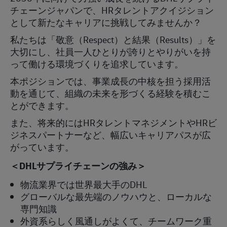
チェーンジャパンで、
HR
タレントアクイジション
として新たなキャリアに挑戦してみませんか？
私たちは「敬意（
Respect
）と結果（
Results
）」を
大切にし、社員一人ひとりが誇りとやりがいを持
って働ける環境づくりを追求しています。
本ポジションでは、事業成長の中核を担う採用活
動を通じて、組織の未来を形づくる経験を積むこ
とができます。
また、将来的には
HR
タレントマネジメントや
HR
ビ
ジネスパートナーなど、幅広いキャリアパスが広
がっています。
＜
DHL
サプライチェーンの強み＞
物流業界では世界最大手の
DHL
グローバルな最先端のノウハウと、ローカルな
専門知識
外資系らしく風通しがよくて、チームワーク重