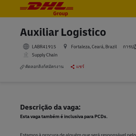
-
-
Auxiliar Logistico
หมวดห
LABR41915
Fortaleza, Ceará, Brazil
การปฏิ
Supply Chain
คัดลอกลิงก์สมัครงาน
แชร์
Descrição da vaga:
Esta vaga também é inclusiva para PCDs.
Estamos à procura de alguém que será responsável pel