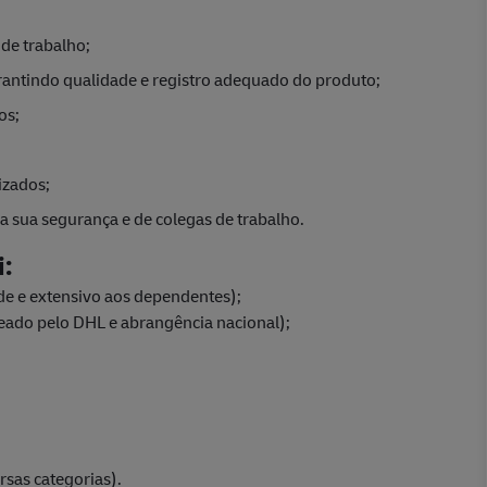
 de trabalho;
arantindo qualidade e registro adequado do produto;
os;
izados;
 sua segurança e de colegas de trabalho.
i:
de e extensivo aos dependentes);
eado pelo DHL e abrangência nacional);
sas categorias).