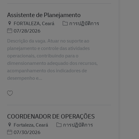
Assistente de Planejamento
สถานที่
หมวดหมู่
FORTALEZA, Ceará
การปฏิบัติการ
Posted Date
07/28/2026
Descrição da vaga. Atuar no suporte ao
planejamento e controle das atividades
operacionais, contribuindo para o
dimensionamento adequado dos recursos,
acompanhamento dos indicadores de
desempenho e...
บันทึก Assistente de Planejamento BR43272
COORDENADOR DE OPERAÇÕES
สถานที่
หมวดหมู่
Fortaleza, Ceará
การปฏิบัติการ
Posted Date
07/30/2026