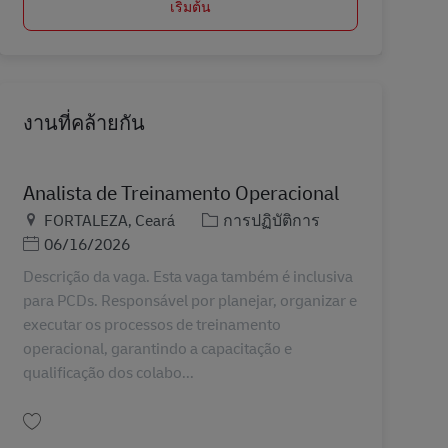
เริ่มต้น
งานที่คล้ายกัน
Analista de Treinamento Operacional
สถานที่
หมวดหมู่
FORTALEZA, Ceará
การปฏิบัติการ
Posted Date
06/16/2026
Descrição da vaga. Esta vaga também é inclusiva
para PCDs. Responsável por planejar, organizar e
executar os processos de treinamento
operacional, garantindo a capacitação e
qualificação dos colabo...
บันทึก Analista de Treinamento Operacional BR41319