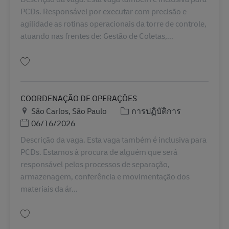
PCDs. Responsável por executar com precisão e
agilidade as rotinas operacionais da torre de controle,
atuando nas frentes de: Gestão de Coletas,...
บันทึก Assistente de Operações BR42493
COORDENAÇÃO DE OPERAÇÕES
สถานที่
หมวดหมู่
São Carlos, São Paulo
การปฏิบัติการ
Posted Date
06/16/2026
Descrição da vaga. Esta vaga também é inclusiva para
PCDs. Estamos à procura de alguém que será
responsável pelos processos de separação,
armazenagem, conferência e movimentação dos
materiais da ár...
บันทึก COORDENAÇÃO DE OPERAÇÕES BR42019