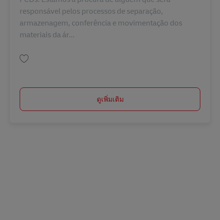
responsável pelos processos de separação,
armazenagem, conferência e movimentação dos
materiais da ár...
บันทึก AUXILIAR LOGÍSTICO I BR43348
ดูเพิ่มเติม