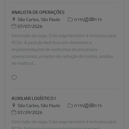
ANALISTA DE OPERAÇÕES
สถานที่
หมวดหมู่
São Carlos, São Paulo
การปฏิบัติการ
Posted Date
07/07/2026
Descrição da vaga. Esta vaga também é inclusiva para
PCDs. A posição terá foco em desenhos e
implementações de melhorias de processos
operacionais, projetos de redução de custos, análise
de malha d...
บันทึก ANALISTA DE OPERAÇÕES BR42497
AUXILIAR LOGÍSTICO I
สถานที่
หมวดหมู่
São Carlos, São Paulo
การปฏิบัติการ
Posted Date
07/29/2026
Descrição da vaga. Esta vaga também é inclusiva para
PCDs. Estamos à procura de alguém que será