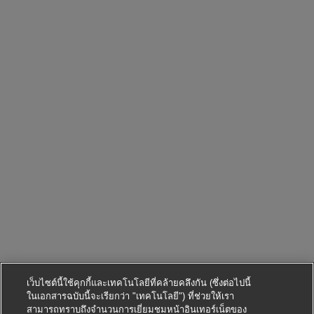
เว็บไซต์นี้ใช้คุกกี้และเทคโนโลยีที่คล้ายคลึงกัน (ซึ่งต่อไปนี้
ในเอกสารฉบับนี้จะเรียกว่า "เทคโนโลยี") ที่ช่วยให้เรา
สามารถทราบถึงจำนวนการเยี่ยมชมหน้าอินเทอร์เน็ตของ