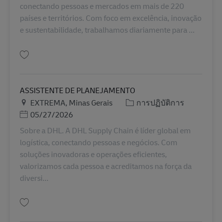
conectando pessoas e mercados em mais de 220
países e territórios. Com foco em excelência, inovação
e sustentabilidade, trabalhamos diariamente para ...
บันทึก Analista de Planejamento JR BR42530
ASSISTENTE DE PLANEJAMENTO
สถานที่
หมวดหมู่
EXTREMA, Minas Gerais
การปฏิบัติการ
Posted Date
05/27/2026
Sobre a DHL. A DHL Supply Chain é líder global em
logística, conectando pessoas e negócios. Com
soluções inovadoras e operações eficientes,
valorizamos cada pessoa e acreditamos na força da
diversi...
บันทึก ASSISTENTE DE PLANEJAMENTO BR41275