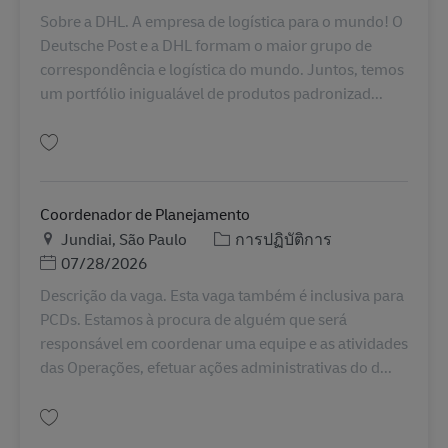
Sobre a DHL. A empresa de logística para o mundo! O
Deutsche Post e a DHL formam o maior grupo de
correspondência e logística do mundo. Juntos, temos
um portfólio inigualável de produtos padronizad...
บันทึก Assistente de pátio e portaria BR43382
Coordenador de Planejamento
สถานที่
หมวดหมู่
Jundiai, São Paulo
การปฏิบัติการ
Posted Date
07/28/2026
Descrição da vaga. Esta vaga também é inclusiva para
PCDs. Estamos à procura de alguém que será
responsável em coordenar uma equipe e as atividades
das Operações, efetuar ações administrativas do d...
บันทึก Coordenador de Planejamento BR42117