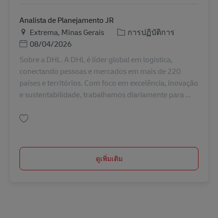
Analista de Planejamento JR
สถานที่
หมวดหมู่
Extrema, Minas Gerais
การปฏิบัติการ
Posted Date
08/04/2026
Sobre a DHL. A DHL é líder global em logística,
conectando pessoas e mercados em mais de 220
países e territórios. Com foco em excelência, inovação
e sustentabilidade, trabalhamos diariamente para ...
บันทึก Analista de Planejamento JR BR42530
ดูเพิ่มเติม