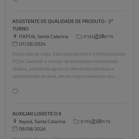
บันทึก Auxiliar de Logística II BR42649
ASSISTENTE DE QUALIDADE DE PRODUTO - 2°
TURNO
สถานที่
หมวดหมู่
ITAPOA, Santa Catarina
การปฏิบัติการ
Posted Date
07/28/2026
Descrição da vaga. Esta vaga também é inclusiva para
PCDs. Garantir o escopo de atividades relacionado
abaixo, prestando apoio às demandas técnicas e
operacionais da área, sendo responsável por ass...
บันทึก ASSISTENTE DE QUALIDADE DE PRODUTO - 2° TURNO BR42014
AUXILIAR LOGISTICO II
สถานที่
หมวดหมู่
Itapoá, Santa Catarina
การปฏิบัติการ
Posted Date
08/08/2026
Descrição da vaga. Esta vaga também é inclusiva para