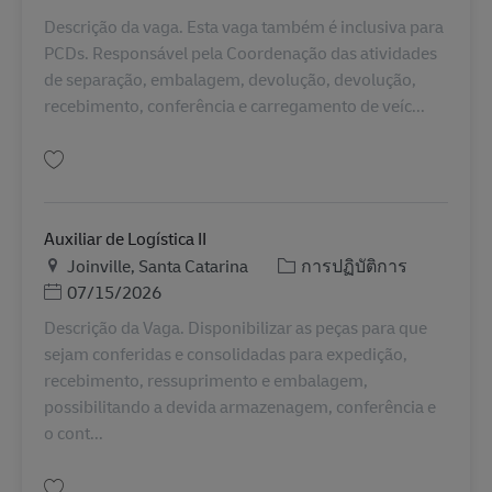
Descrição da vaga. Esta vaga também é inclusiva para
PCDs. Responsável pela Coordenação das atividades
de separação, embalagem, devolução, devolução,
recebimento, conferência e carregamento de veíc...
บันทึก COORDENADOR DE OPERAÇÕES BR40797
Auxiliar de Logística II
สถานที่
หมวดหมู่
Joinville, Santa Catarina
การปฏิบัติการ
Posted Date
07/15/2026
Descrição da Vaga. Disponibilizar as peças para que
sejam conferidas e consolidadas para expedição,
recebimento, ressuprimento e embalagem,
possibilitando a devida armazenagem, conferência e
o cont...