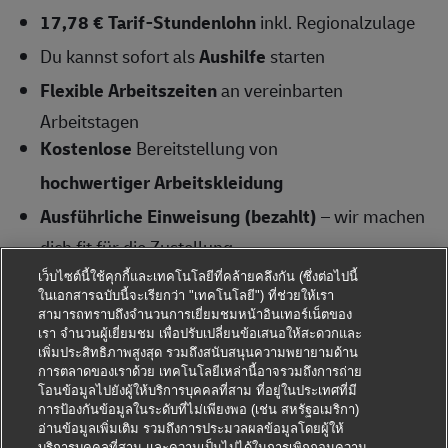
17,78 € Tarif-Stundenlohn
inkl. Regionalzulage
Du kannst sofort als
Aushilfe
starten
Flexible Arbeitszeiten
an vereinbarten
Arbeitstagen
Kostenlose
Bereitstellung von
hochwertiger Arbeitskleidung
Ausführliche Einweisung (bezahlt)
– wir machen
dich fit für die Zustellung
Ein
เว็บไซต์นี้ใช้คุกกี้และเทคโนโลยีที่คล้ายคลึงกัน (ซึ่งต่อไปนี้
krisensicherer Arbeitsplatz, garantierte
ในเอกสารฉบับนี้จะเรียกว่า "เทคโนโลยี") ที่ช่วยให้เรา
สามารถทราบถึงจำนวนการเยี่ยมชมหน้าอินเทอร์เน็ตของ
Gehaltssteigerung
เรา จำนวนผู้เยี่ยมชม เพื่อปรับเปลี่ยนข้อเสนอให้สะดวกและ
เพิ่มประสิทธิภาพสูงสุด รวมถึงสนับสนุนความพยายามด้าน
gemäß Tarifvertrag und
การตลาดของเราด้วย เทคโนโลยีเหล่านี้อาจรวมถึงการถ่าย
pünktliche Gehaltszahlungen
โอนข้อมูลไปยังผู้ให้บริการบุคคลที่สาม ที่อยู่ในประเทศที่มี
การป้องกันข้อมูลในระดับที่ไม่เพียงพอ (เช่น สหรัฐอเมริกา)
อ่านข้อมูลเพิ่มเติม รวมถึงการประมวลผลข้อมูลโดยผู้ให้
Deine Aufgaben als Zusteller bei uns
บริการบุคคลที่สาม และความเป็นไปได้ในการเพิกถอนความ