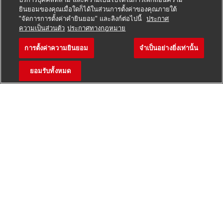
ยินยอมของคุณเมื่อใดก็ได้ในส่วนการตั้งค่าของคุณภายใต้
Zustellung
von Brief- und Paketsendungen mit
"จัดการการตั้งค่าคำยินยอม" และลิงก์ต่อไปนี้
ประกาศ
สมัครตำแหน่งนี้
ความเป็นส่วนตัว
ประกาศทางกฎหมาย
zur Verfügung gestellten Hilfsmitteln
Auslieferung an
bestimmten Tagen
(zwischen
การตั้งค่าความยินยอม
จำเป็นอย่างยิ่งเท่านั้น
Postbote für Pakete und Br
บันทึกงาน
Montag und Samstag)
ยอมรับทั้งหมด
Sendungen
im Durchschnitt unter 10 kg
(max.
31,5 kg)
Zustellung
mit unseren Geschäftsfahrzeugen,
bspw. vollelektrische Fahrzeuge
Was du als Aushilfe bietest
Du darfst einen
Pkw fahren
Du kannst dich auf Deutsch
unterhalten
Du bist
wetterfest
und kannst gut anpacken
Du bist
zuverlässig
und hängst dich rein