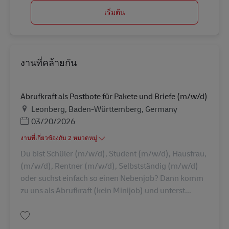
เริ่มต้น
งานที่คล้ายกัน
Abrufkraft als Postbote für Pakete und Briefe (m/w/d)
สถานที่
Leonberg, Baden-Württemberg, Germany
Posted Date
03/20/2026
งานที่เกี่ยวข้องกับ 2 หมวดหมู่
Du bist Schüler (m/w/d), Student (m/w/d), Hausfrau,
(m/w/d), Rentner (m/w/d), Selbstständig (m/w/d)
oder suchst einfach so einen Nebenjob? Dann komm
zu uns als Abrufkraft (kein Minijob) und unterst...
บันทึก Abrufkraft als Postbote für Pakete und Briefe (m/w/d) AV-326906