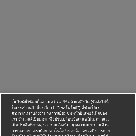
เว็บไซต์นี้ใช้คุกกี้และเทคโนโลยีที่คล้ายคลึงกัน (ซึ่งต่อไปนี้
ในเอกสารฉบับนี้จะเรียกว่า "เทคโนโลยี") ที่ช่วยให้เรา
สามารถทราบถึงจำนวนการเยี่ยมชมหน้าอินเทอร์เน็ตของ
เรา จำนวนผู้เยี่ยมชม เพื่อปรับเปลี่ยนข้อเสนอให้สะดวกและ
เพิ่มประสิทธิภาพสูงสุด รวมถึงสนับสนุนความพยายามด้าน
การตลาดของเราด้วย เทคโนโลยีเหล่านี้อาจรวมถึงการถ่าย