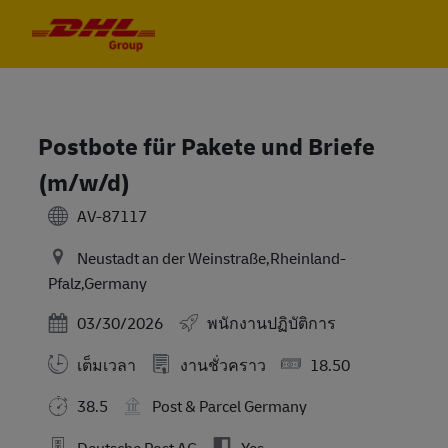
Skip to main content
Skip to main content
-
-
Postbote für Pakete und Briefe
(m/w/d)
AV-87117
Neustadt an der Weinstraße,Rheinland-
Pfalz,Germany
Posted Date
03/30/2026
พนักงานปฏิบัติการ
เต็มเวลา
งานชั่วคราว
18.50
38.5
Post & Parcel Germany
Deutsche Post AG
Yes