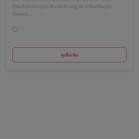
Paketsendungen. Auslieferung an 5 Werktagen
(zwisch...
บันทึก Postbote für Briefe und Pakete (m/w/d) in Weißenburg AV-154548
ดูเพิ่มเติม