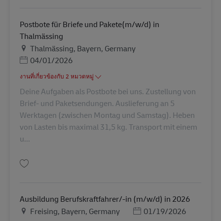
Postbote für Briefe und Pakete(m/w/d) in
Thalmässing
สถานที่
Thalmässing, Bayern, Germany
Posted Date
04/01/2026
งานที่เกี่ยวข้องกับ 2 หมวดหมู่
Deine Aufgaben als Postbote bei uns. Zustellung von
Brief- und Paketsendungen. Auslieferung an 5
Werktagen (zwischen Montag und Samstag). Heben
von Lasten bis maximal 31,5 kg. Transport mit einem
u...
บันทึก Postbote für Briefe und Pakete(m/w/d) in Thalmässing AV-23031
Ausbildung Berufskraftfahrer/-in (m/w/d) in 2026
สถานที่
Posted Date
Freising, Bayern, Germany
01/19/2026