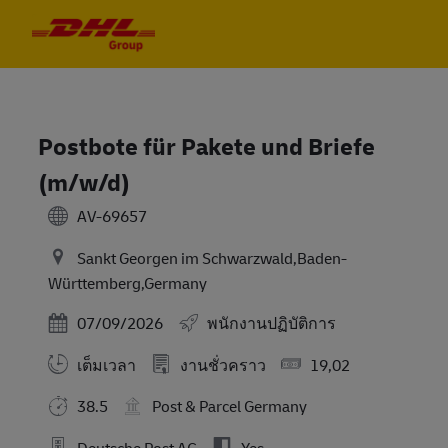
Skip to main content
Skip to main content
-
-
Postbote für Pakete und Briefe
(m/w/d)
AV-69657
Sankt Georgen im Schwarzwald,Baden-
Württemberg,Germany
Posted Date
07/09/2026
พนักงานปฏิบัติการ
เต็มเวลา
งานชั่วคราว
19,02
38.5
Post & Parcel Germany
Deutsche Post AG
Yes