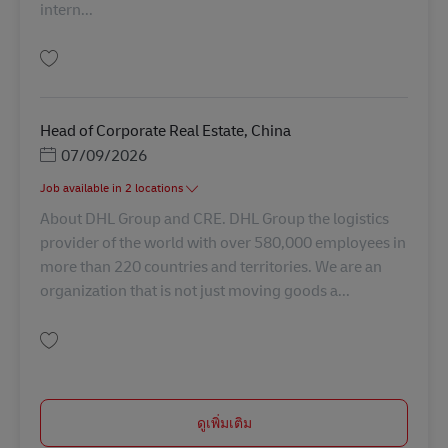
intern...
บันทึก Senior Assistant, Operations AV-366049
Head of Corporate Real Estate, China
Posted Date
07/09/2026
Job available in 2 locations
About DHL Group and CRE. DHL Group the logistics
provider of the world with over 580,000 employees in
more than 220 countries and territories. We are an
organization that is not just moving goods a...
บันทึก Head of Corporate Real Estate, China AV-361915
ดูเพิ่มเติม