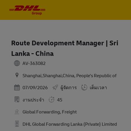
Skip to main content
Skip to main content
-
-
Route Development Manager | Sri
Lanka - China
AV-363082
Shanghai,Shanghai,China, People's Republic of
Posted Date
07/09/2026
ผู้จัดการ
เต็มเวลา
งานประจำ
45
Global Forwarding, Freight
DHL Global Forwarding Lanka (Private) Limited