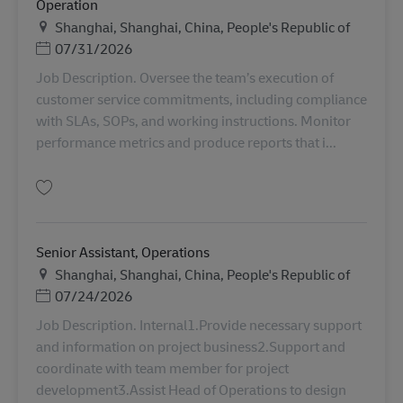
Operation
สถานที่
Shanghai, Shanghai, China, People's Republic of
Posted Date
07/31/2026
Job Description. Oversee the team’s execution of
customer service commitments, including compliance
with SLAs, SOPs, and working instructions. Monitor
performance metrics and produce reports that i...
บันทึก Senior Operation Key Account Manager, Customer Operation AV-36
Senior Assistant, Operations
สถานที่
Shanghai, Shanghai, China, People's Republic of
Posted Date
07/24/2026
Job Description. Internal1.Provide necessary support
and information on project business2.Support and
coordinate with team member for project
development3.Assist Head of Operations to design