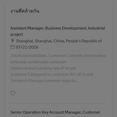
งานที่คล้ายกัน
Assistant Manager, Business Development, Industrial
project
สถานที่
Shanghai, Shanghai, China, People's Republic of
Posted Date
07/21/2026
Job Accountabilities. Customer1.Identify and develop
potential, sustainable customer
relationships2.Landing new IP target
customer3.Respond to customer RFI, RFQ and
Tenders4.Manage customer expecta...
บันทึก Assistant Manager, Business Development, Industrial project AV-346
Senior Operation Key Account Manager, Customer