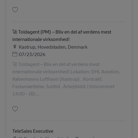
บันทึก HR Business Partner – Talent Acquisition & Engagement AV-356653
🚀 Toldagent (PM) – Bliv en del af verdens mest
internationale virksomhed!
สถานที่
Kastrup, Hovedstaden, Denmark
Posted Date
07/23/2026
🚀 Toldagent – Bliv en del af verdens mest
internationale virksomhed! Lokation: DHL Aviation,
Københavns Lufthavn (Kastrup) . Kontrakt:
Fastansættelse, fuldtid . Arbejdstid: I tidsrummet
14:00 – 00:...
บันทึก 🚀 Toldagent (PM) – Bliv en del af verdens mest internationale vir
TeleSales Executive