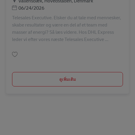
สถานที่
Vallensbæk, Hovedstaden, Denmark
Posted Date
06/24/2026
Telesales Executive. Elsker du at tale med mennesker,
skabe resultater og være en del af et team med
masser af energi? Så læs videre. Hos DHL Express
leder vi efter vores næste Telesales Executive ...
บันทึก TeleSales Executive AV-358126
ดูเพิ่มเติม