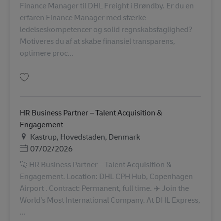
Finance Manager til DHL Freight i Brøndby. Er du en
erfaren Finance Manager med stærke
ledelseskompetencer og solid regnskabsfaglighed?
Motiveres du af at skabe finansiel transparens,
optimere proc...
บันทึก Finance Manager til DHL Freight i Brøndby AV-362600
HR Business Partner – Talent Acquisition &
Engagement
สถานที่
Kastrup, Hovedstaden, Denmark
Posted Date
07/02/2026
🚀 HR Business Partner – Talent Acquisition &
Engagement. Location: DHL CPH Hub, Copenhagen
Airport . Contract: Permanent, full time. ✈️ Join the
World’s Most International Company. At DHL Express,
...