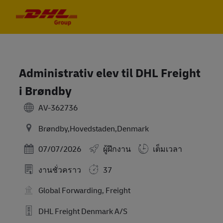
Skip to main content
Skip to main content
-
-
Administrativ elev til DHL Freight
i Brøndby
AV-362736
Brøndby,Hovedstaden,Denmark
Posted Date
07/07/2026
ผู้ฝึกงาน
เต็มเวลา
งานชั่วคราว
37
Global Forwarding, Freight
DHL Freight Denmark A/S