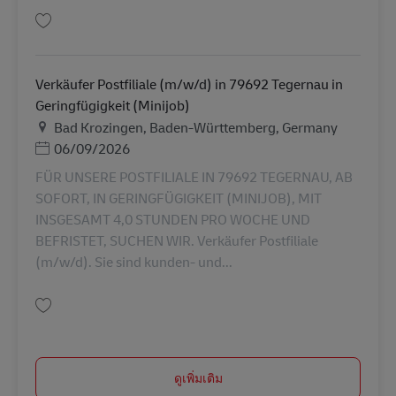
บันทึก Verkäufer Postfiliale (m/w/d) in 79227 Schallstadt in Geringfügigkei
Verkäufer Postfiliale (m/w/d) in 79692 Tegernau in
Geringfügigkeit (Minijob)
สถานที่
Bad Krozingen, Baden-Württemberg, Germany
Posted Date
06/09/2026
FÜR UNSERE POSTFILIALE IN 79692 TEGERNAU, AB
SOFORT, IN GERINGFÜGIGKEIT (MINIJOB), MIT
INSGESAMT 4,0 STUNDEN PRO WOCHE UND
BEFRISTET, SUCHEN WIR. Verkäufer Postfiliale
(m/w/d). Sie sind kunden- und...
บันทึก Verkäufer Postfiliale (m/w/d) in 79692 Tegernau in Geringfügigkeit
ดูเพิ่มเติม