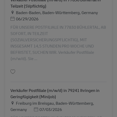
Teilzeit (SVpflichtig)
สถานที่
Baden-Baden, Baden-Württemberg, Germany
Posted Date
06/29/2026
FÜR UNSERE POSTFILIALE IN 77830 BÜHLERTAL, AB
SOFORT, IN TEILZEIT
(SOZIALVERSICHERUNGSPFLICHTIG), MIT
INSGESAMT 14,5 STUNDEN PRO WOCHE UND
BEFRISTET, SUCHEN WIR. Verkäufer Postfiliale
(m/w/d). Sie ...
บันทึก Verkäufer Postfiliale (m/w/d) in 77830 Bühlertal in Teilzeit (SVpflic
Verkäufer Postfiliale (m/w/d) in 79241 Ihringen in
Geringfügigkeit (Minijob)
สถานที่
Freiburg im Breisgau, Baden-Württemberg,
Posted Date
Germany
07/03/2026