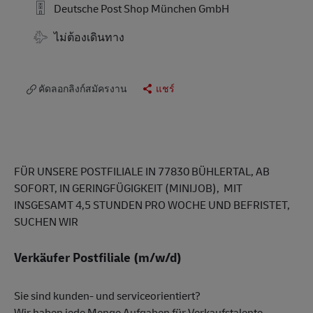
Deutsche Post Shop München GmbH
Travel Required
ไม่ต้องเดินทาง
คัดลอกลิงก์สมัครงาน
แชร์
FÜR UNSERE POSTFILIALE IN 77830 BÜHLERTAL, AB
SOFORT, IN GERINGFÜGIGKEIT (MINIJOB), MIT
INSGESAMT 4,5 STUNDEN PRO WOCHE UND BEFRISTET,
SUCHEN WIR
Verkäufer Postfiliale (m/w/d)
Sie sind kunden- und serviceorientiert?
Wir haben jede Menge Aufgaben für Verkaufstalente.