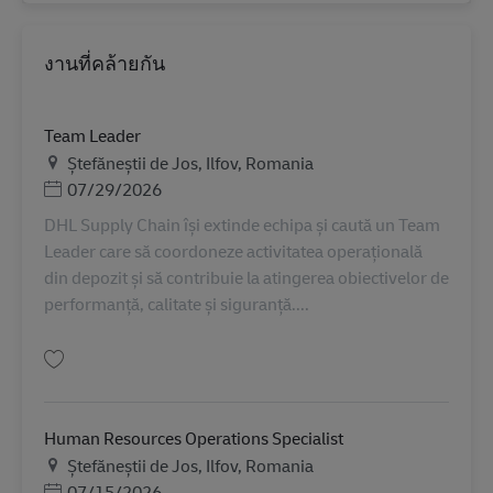
งานที่คล้ายกัน
Team Leader
สถานที่
Ștefăneștii de Jos, Ilfov, Romania
Posted Date
07/29/2026
DHL Supply Chain își extinde echipa și caută un Team
Leader care să coordoneze activitatea operațională
din depozit și să contribuie la atingerea obiectivelor de
performanță, calitate și siguranță....
บันทึก Team Leader AV-365044
Human Resources Operations Specialist
สถานที่
Ștefăneștii de Jos, Ilfov, Romania
Posted Date
07/15/2026