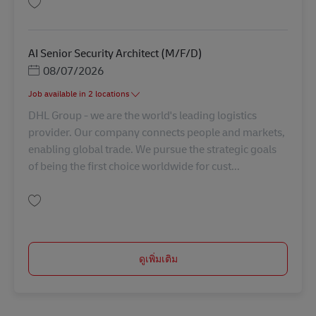
บันทึก Key Account Manager (KAM) – Romania AV-360276
AI Senior Security Architect (M/F/D)
Posted Date
08/07/2026
Job available in 2 locations
DHL Group - we are the world's leading logistics
provider. Our company connects people and markets,
enabling global trade. We pursue the strategic goals
of being the first choice worldwide for cust...
บันทึก AI Senior Security Architect (M/F/D) AV-357513
ดูเพิ่มเติม