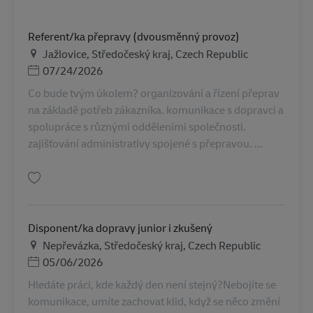
Referent/ka přepravy (dvousměnný provoz)
สถานที่
Jažlovice, Středočeský kraj, Czech Republic
Posted Date
07/24/2026
Co bude tvým úkolem? organizování a řízení přeprav
na základě potřeb zákazníka. komunikace s dopravci a
spolupráce s různými odděleními společnosti.
zajišťování administrativy spojené s přepravou. ...
บันทึก Referent/ka přepravy (dvousměnný provoz) AV-359225
Disponent/ka dopravy junior i zkušený
สถานที่
Nepřevázka, Středočeský kraj, Czech Republic
Posted Date
05/06/2026
Hledáte práci, kde každý den není stejný?Nebojíte se
komunikace, umíte zachovat klid, když se něco změní