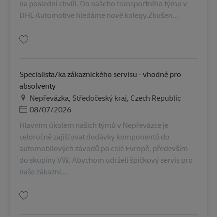
na poslední chvíli. Do našeho transportního týmu v
DHL Automotive hledáme nové kolegy.Zkušen...
บันทึก Disponent/ka dopravy junior i zkušený AV-351734
Specialista/ka zákaznického servisu - vhodné pro
absolventy
สถานที่
Nepřevázka, Středočeský kraj, Czech Republic
Posted Date
08/07/2026
Hlavním úkolem našich týmů v Nepřevázce je
celoročně zajišťovat dodávky komponentů do
automobilových závodů po celé Evropě, především
do skupiny VW. Abychom udrželi špičkový servis pro
naše zákazní...
บันทึก Specialista/ka zákaznického servisu - vhodné pro absolventy AV-36