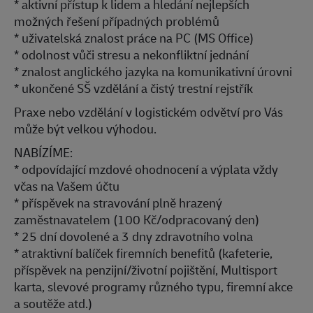
* aktivní přístup k lidem a hledání nejlepších
možných řešení případných problémů
* uživatelská znalost práce na PC (MS Office)
* odolnost vůči stresu a nekonfliktní jednání
* znalost anglického jazyka na komunikativní úrovni
* ukončené SŠ vzdělání a čistý trestní rejstřík
Praxe nebo vzdělání v logistickém odvětví pro Vás
může být velkou výhodou.
NABÍZÍME:
* odpovídající mzdové ohodnocení a výplata vždy
včas na Vašem účtu
* příspěvek na stravování plně hrazený
zaměstnavatelem (100 Kč/odpracovaný den)
* 25 dní dovolené a 3 dny zdravotního volna
* atraktivní balíček firemních benefitů (kafeterie,
příspěvek na penzijní/životní pojištění, Multisport
karta, slevové programy různého typu, firemní akce
a soutěže atd.)