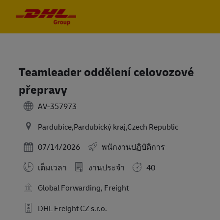
Skip to main content
Skip to main content
-
-
Teamleader oddělení celovozové
přepravy
AV-357973
Pardubice,Pardubický kraj,Czech Republic
Posted Date
07/14/2026
พนักงานปฏิบัติการ
เต็มเวลา
งานประจำ
40
Global Forwarding, Freight
DHL Freight CZ s.r.o.