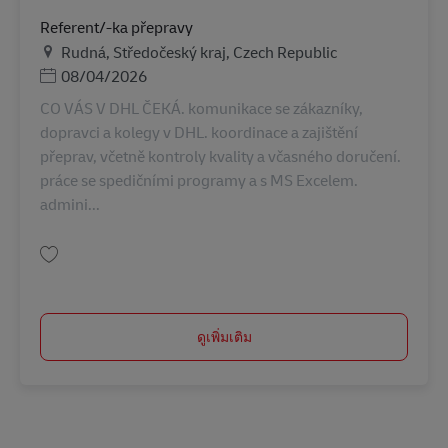
Referent/-ka přepravy
สถานที่
Rudná, Středočeský kraj, Czech Republic
Posted Date
08/04/2026
CO VÁS V DHL ČEKÁ. komunikace se zákazníky,
dopravci a kolegy v DHL. koordinace a zajištění
přeprav, včetně kontroly kvality a včasného doručení.
práce se spedičními programy a s MS Excelem.
admini...
บันทึก Referent/-ka přepravy AV-323027
ดูเพิ่มเติม