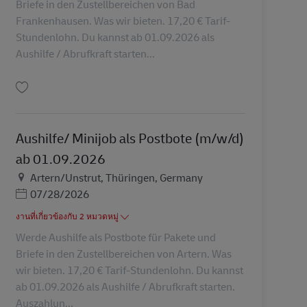
Briefe in den Zustellbereichen von Bad
Frankenhausen. Was wir bieten. 17,20 € Tarif-
Stundenlohn. Du kannst ab 01.09.2026 als
Aushilfe / Abrufkraft starten...
บันทึก Aushilfe/ Minijob als Postbote (m/w/d) ab 01.09.2026 AV-356635
Aushilfe/ Minijob als Postbote (m/w/d)
ab 01.09.2026
สถานที่
Artern/Unstrut, Thüringen, Germany
Posted Date
07/28/2026
งานที่เกี่ยวข้องกับ 2 หมวดหมู่
Werde Aushilfe als Postbote für Pakete und
Briefe in den Zustellbereichen von Artern. Was
wir bieten. 17,20 € Tarif-Stundenlohn. Du kannst
ab 01.09.2026 als Aushilfe / Abrufkraft starten.
Auszahlun...