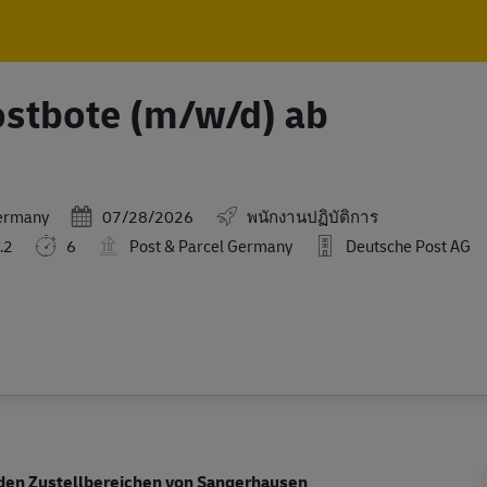
Skip to main content
Skip to main content
Postbote (m/w/d) ab
Posted Date
ermany
07/28/2026
พนักงานปฏิบัติการ
.2
6
Post & Parcel Germany
Deutsche Post AG
n den Zustellbereichen von Sangerhausen