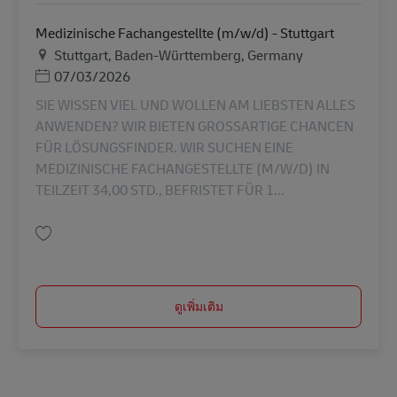
Medizinische Fachangestellte (m/w/d) - Stuttgart
สถานที่
Stuttgart, Baden-Württemberg, Germany
Posted Date
07/03/2026
SIE WISSEN VIEL UND WOLLEN AM LIEBSTEN ALLES
ANWENDEN? WIR BIETEN GROSSARTIGE CHANCEN
FÜR LÖSUNGSFINDER. WIR SUCHEN EINE
MEDIZINISCHE FACHANGESTELLTE (M/W/D) IN
TEILZEIT 34,00 STD., BEFRISTET FÜR 1...
บันทึก Medizinische Fachangestellte (m/w/d) - Stuttgart AV-353602
ดูเพิ่มเติม