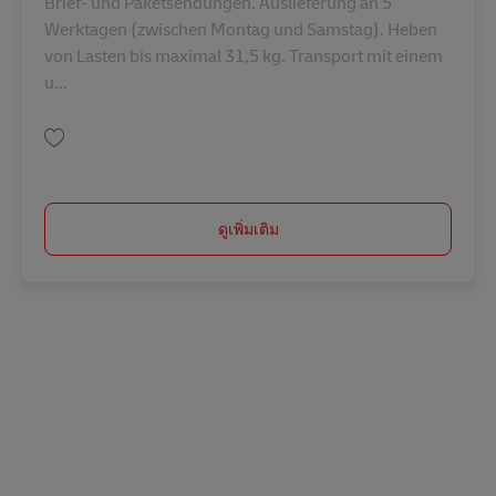
Brief- und Paketsendungen. Auslieferung an 5
Werktagen (zwischen Montag und Samstag). Heben
von Lasten bis maximal 31,5 kg. Transport mit einem
u...
บันทึก Postbote für Briefe und Pakete (m/w/d) in Parsberg AV-2874
ดูเพิ่มเติม