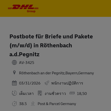
Skip to main content
Skip to main content
-
-
Postbote für Briefe und Pakete
(m/w/d) in Röthenbach
a.d.Pegnitz
AV-3425
Röthenbach an der Pegnitz,Bayern,Germany
Posted Date
03/31/2026
พนักงานปฏิบัติการ
เต็มเวลา
งานชั่วคราว
18,50
38.5
Post & Parcel Germany