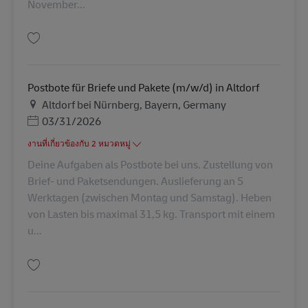
November...
บันทึก Postbote für Briefe und Pakete (m/w/d) in Schwarzenbruck AV-3426
Postbote für Briefe und Pakete (m/w/d) in Altdorf
สถานที่
Altdorf bei Nürnberg, Bayern, Germany
Posted Date
03/31/2026
งานที่เกี่ยวข้องกับ 2 หมวดหมู่
Deine Aufgaben als Postbote bei uns. Zustellung von
Brief- und Paketsendungen. Auslieferung an 5
Werktagen (zwischen Montag und Samstag). Heben
von Lasten bis maximal 31,5 kg. Transport mit einem
u...
บันทึก Postbote für Briefe und Pakete (m/w/d) in Altdorf AV-149868