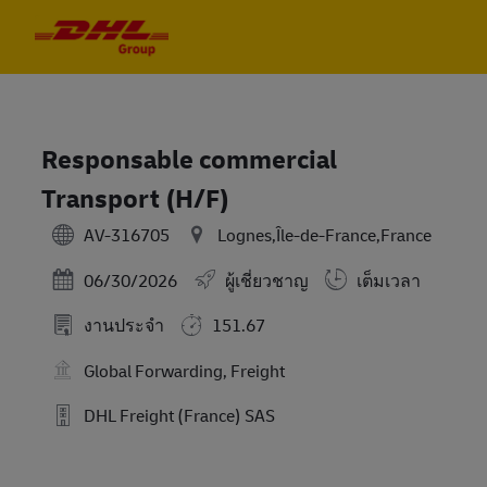
Skip to main content
Skip to main content
-
-
Responsable commercial
Transport (H/F)
AV-316705
Lognes,Île-de-France,France
Posted Date
06/30/2026
ผู้เชี่ยวชาญ
เต็มเวลา
งานประจำ
151.67
Global Forwarding, Freight
DHL Freight (France) SAS