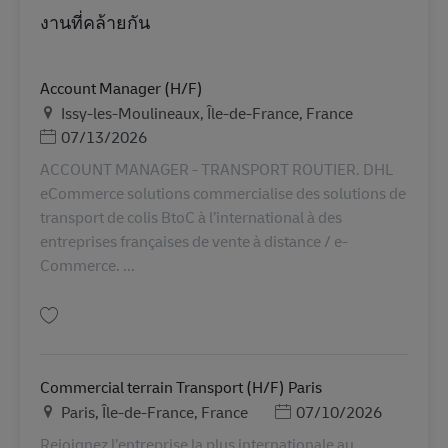
งานที่คล้ายกัน
Account Manager (H/F)
สถานที่
Issy-les-Moulineaux, Île-de-France, France
Posted Date
07/13/2026
ACCOUNT MANAGER - TRANSPORT ROUTIER. DHL
eCommerce solutions commercialise des solutions de
transport de colis BtoC à l’international à des
entreprises françaises de vente à distance / e-
Commerce. ...
บันทึก Account Manager (H/F) AV-363905
Commercial terrain Transport (H/F) Paris
สถานที่
Posted Date
Paris, Île-de-France, France
07/10/2026
Rejoignez l’entreprise la plus internationale au