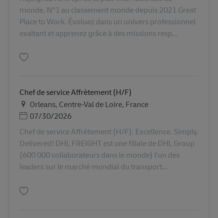
monde. N°1 au classement monde depuis 2021 Great
Place to Work. Évoluez dans un univers professionnel
exaltant et apprenez grâce à des missions resp...
บันทึก Commercial terrain Transport (H/F) Paris AV-362073
Chef de service Affrètement (H/F)
สถานที่
Orleans, Centre-Val de Loire, France
Posted Date
07/30/2026
Chef de service Affrètement (H/F). Excellence. Simply.
Delivered! DHL FREIGHT est une filiale de DHL Group
(600 000 collaborateurs dans le monde) l'un des
leaders sur le marché mondial du transport...
บันทึก Chef de service Affrètement (H/F) AV-367143