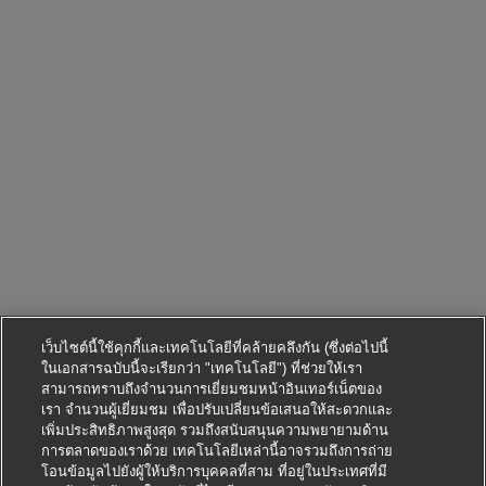
เว็บไซต์นี้ใช้คุกกี้และเทคโนโลยีที่คล้ายคลึงกัน (ซึ่งต่อไปนี้
ในเอกสารฉบับนี้จะเรียกว่า "เทคโนโลยี") ที่ช่วยให้เรา
สามารถทราบถึงจำนวนการเยี่ยมชมหน้าอินเทอร์เน็ตของ
เรา จำนวนผู้เยี่ยมชม เพื่อปรับเปลี่ยนข้อเสนอให้สะดวกและ
เพิ่มประสิทธิภาพสูงสุด รวมถึงสนับสนุนความพยายามด้าน
การตลาดของเราด้วย เทคโนโลยีเหล่านี้อาจรวมถึงการถ่าย
โอนข้อมูลไปยังผู้ให้บริการบุคคลที่สาม ที่อยู่ในประเทศที่มี