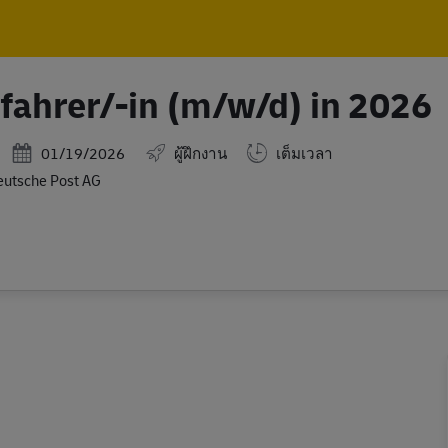
Skip to main content
Skip to main content
fahrer/-in (m/w/d) in 2026
Posted Date
01/19/2026
ผู้ฝึกงาน
เต็มเวลา
utsche Post AG