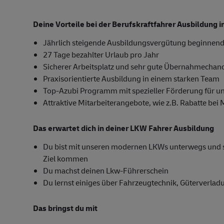
Deine Vorteile bei der Berufskraftfahrer Ausbildung
Jährlich steigende Ausbildungsvergütung beginnend
27 Tage bezahlter Urlaub pro Jahr
Sicherer Arbeitsplatz und sehr gute Übernahmechan
Praxisorientierte Ausbildung in einem starken Team
Top-Azubi Programm mit spezieller Förderung für u
Attraktive Mitarbeiterangebote, wie z.B. Rabatte bei
Das erwartet dich in deiner LKW Fahrer Ausbildung
Du bist mit unseren modernen LKWs unterwegs und sor
Ziel kommen
Du machst deinen Lkw-Führerschein
Du lernst einiges über Fahrzeugtechnik, Güterverla
Das bringst du mit