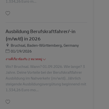
1.334,26 Euro m...
บันทึก Ausbildung Berufskraftfahrer/-in (m/w/d) in 2026 AV-310812
Ausbildung Berufskraftfahrer/-in
(m/w/d) in 2026
สถานที่
Bruchsal, Baden-Württemberg, Germany
Posted Date
01/19/2026
งานที่เกี่ยวข้องกับ 2 หมวดหมู่
Wo? Bruchsal. Wann? 01.09.2026. Wie lange? 3
Jahre. Deine Vorteile bei der Berufskraftfahrer
Ausbildung im Nahverkehr (m/w/d). Jährlich
steigende Ausbildungsvergütung beginnend mit
1.334,26 Euro mo...
บันทึก Ausbildung Berufskraftfahrer/-in (m/w/d) in 2026 AV-310811