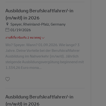
Ausbildung Berufskraftfahrer/-in
(m/w/d) in 2026
สถานที่
Speyer, Rheinland-Pfalz, Germany
Posted Date
01/19/2026
งานที่เกี่ยวข้องกับ 2 หมวดหมู่
Wo? Speyer. Wann? 01.09.2026. Wie lange? 3
Jahre. Deine Vorteile bei der Berufskraftfahrer
Ausbildung im Nahverkehr (m/w/d). Jährlich
steigende Ausbildungsvergütung beginnend mit
1.334,26 Euro mona...
บันทึก Ausbildung Berufskraftfahrer/-in (m/w/d) in 2026 AV-320129
Ausbildung Berufskraftfahrer/-in
(m/w/d) in 2026