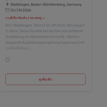
สถานที่
Waiblingen, Baden-Württemberg, Germany
Posted Date
01/19/2026
งานที่เกี่ยวข้องกับ 2 หมวดหมู่
Wo? Waiblingen. Wann? 01.09.2026. Wie lange?
3 Jahre. Deine Vorteile bei der Berufskraftfahrer
Ausbildung im Nahverkehr (m/w/d). Jährlich
steigende Ausbildungsvergütung beginnend mit
1.334,26 Euro ...
บันทึก Ausbildung Berufskraftfahrer/-in (m/w/d) in 2026 AV-310807
ดูเพิ่มเติม