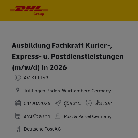
Skip to main content
Skip to main content
-
-
Ausbildung Fachkraft Kurier-,
Express- u. Postdienstleistungen
(m/w/d) in 2026
AV-311159
Tuttlingen,Baden-Württemberg,Germany
Posted Date
04/20/2026
ผู้ฝึกงาน
เต็มเวลา
งานชั่วคราว
Post & Parcel Germany
Deutsche Post AG