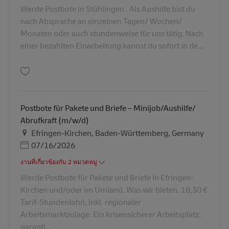
Werde Postbote in Stühlingen . Als Aushilfe bist du
nach Absprache an einzelnen Tagen/ Wochen/
Monaten oder auch stundenweise für uns tätig. Nach
einer bezahlten Einarbeitung kannst du sofort in de...
บันทึก Postbote – Aushilfe für 3 Monate (m/w/d) AV-151611
Postbote für Pakete und Briefe – Minijob/Aushilfe/
Abrufkraft (m/w/d)
สถานที่
Efringen-Kirchen, Baden-Württemberg, Germany
Posted Date
07/16/2026
งานที่เกี่ยวข้องกับ 2 หมวดหมู่
Werde Postbote für Pakete und Briefe in Efringen-
Kirchen und/oder im Umland. Was wir bieten. 18,30 €
Tarif-Stundenlohn, inkl. regionaler
Arbeitsmarktzulage. Ein krisensicherer Arbeitsplatz,
garanti...