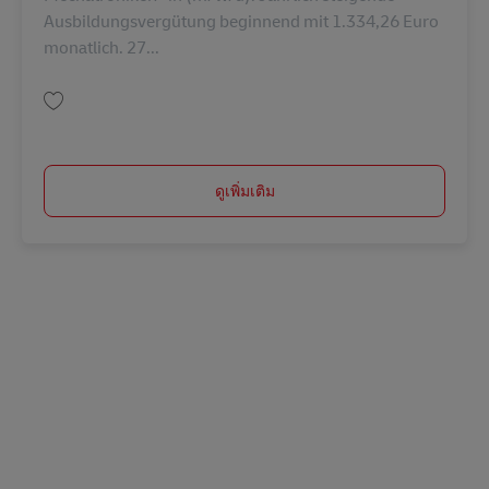
Ausbildungsvergütung beginnend mit 1.334,26 Euro
monatlich. 27...
บันทึก Ausbildung Mechatroniker/-in (m/w/d) in 2027 AV-347957
ดูเพิ่มเติม