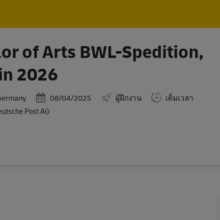
Skip to main content
Skip to main content
or of Arts BWL-Spedition,
 in 2026
Posted Date
Germany
08/04/2025
ผู้ฝึกงาน
เต็มเวลา
utsche Post AG