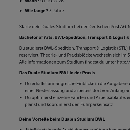
Wann?
01.10.2026
Wie lange?
3 Jahre
Starte dein Duales Studium bei der Deutschen Post A
Bachelor of Arts, BWL-Spedition, Transport & Logistik
Du studierst BWL-Spedition, Transport & Logistik (STL)
reserviert. Theorie- und Praxisblöcke wechseln sich im 3
Alle Informationen zum Studium findest du unter
http:
Das Duale Studium BWL in der Praxis
Du erhältst umfangreiche Einblicke in die Aufgaben
einer Niederlassung und arbeitest dort von Anfang an
Du optimierst einzelne Fahrten und Arbeitsabläufe, er
planst und koordinierst den Fuhrparkeinsatz
Deine Vorteile beim Dualen Studium BWL
Jährlich steigende Ausbildungsvergütung beginnend 