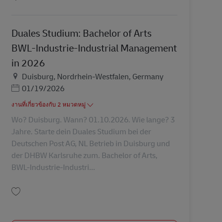
บันทึก Duales Studium: Bachelor of Arts Business Administration in 2026 AV-
Duales Studium: Bachelor of Arts
BWL-Industrie-Industrial Management
in 2026
สถานที่
Duisburg, Nordrhein-Westfalen, Germany
Posted Date
01/19/2026
งานที่เกี่ยวข้องกับ 2 หมวดหมู่
Wo? Duisburg. Wann? 01.10.2026. Wie lange? 3
Jahre. Starte dein Duales Studium bei der
Deutschen Post AG, NL Betrieb in Duisburg und
der DHBW Karlsruhe zum. Bachelor of Arts,
BWL-Industrie-Industri...
บันทึก Duales Studium: Bachelor of Arts BWL-Industrie-Industrial Managemen