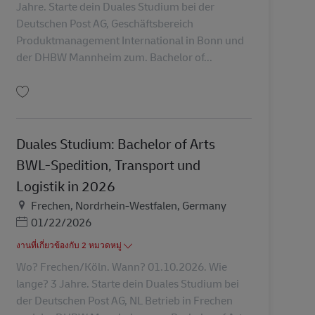
Jahre. Starte dein Duales Studium bei der
Deutschen Post AG, Geschäftsbereich
Produktmanagement International in Bonn und
der DHBW Mannheim zum. Bachelor of...
บันทึก Duales Studium: Bachelor of Arts BWL-Spedition, Transport und Logist
Duales Studium: Bachelor of Arts
BWL-Spedition, Transport und
Logistik in 2026
สถานที่
Frechen, Nordrhein-Westfalen, Germany
Posted Date
01/22/2026
งานที่เกี่ยวข้องกับ 2 หมวดหมู่
Wo? Frechen/Köln. Wann? 01.10.2026. Wie
lange? 3 Jahre. Starte dein Duales Studium bei
der Deutschen Post AG, NL Betrieb in Frechen