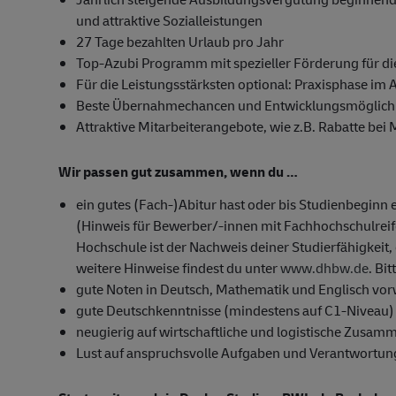
und attraktive Sozialleistungen
27 Tage bezahlten Urlaub pro Jahr
Top-Azubi Programm mit spezieller Förderung für di
Für die Leistungsstärksten optional: Praxisphase im 
Beste Übernahmechancen und Entwicklungsmöglichk
Attraktive Mitarbeiterangebote, wie z.B. Rabatte bei
Wir passen gut zusammen, wenn du …
ein gutes (Fach-)Abitur hast oder bis Studienbeginn 
(Hinweis für Bewerber/-innen mit Fachhochschulrei
Hochschule ist der Nachweis deiner Studierfähigkeit, 
weitere Hinweise findest du unter
www.dhbw.de
. Bi
gute Noten in Deutsch, Mathematik und Englisch vor
gute Deutschkenntnisse (mindestens auf C1-Niveau)
neugierig auf wirtschaftliche und logistische Zusam
Lust auf anspruchsvolle Aufgaben und Verantwortun