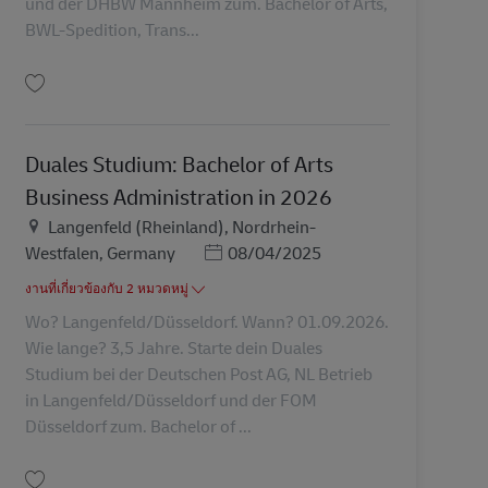
und der DHBW Mannheim zum. Bachelor of Arts,
BWL-Spedition, Trans...
บันทึก Duales Studium: Bachelor of Arts BWL-Spedition, Transport und Logist
Duales Studium: Bachelor of Arts
Business Administration in 2026
สถานที่
Langenfeld (Rheinland), Nordrhein-
Posted Date
Westfalen, Germany
08/04/2025
งานที่เกี่ยวข้องกับ 2 หมวดหมู่
Wo? Langenfeld/Düsseldorf. Wann? 01.09.2026.
Wie lange? 3,5 Jahre. Starte dein Duales
Studium bei der Deutschen Post AG, NL Betrieb
in Langenfeld/Düsseldorf und der FOM
Düsseldorf zum. Bachelor of ...