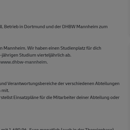
G, NL Betrieb in Dortmund und der DHBW Mannheim zum
 in Mannheim. Wir haben einen Studienplatz für dich
-jährigen Studium vierteljährlich ab.
//www.dhbw-mannheim
.
- und Verantwortungsbereiche der verschiedenen Abteilungen
 mit.
stellst Einsatzpläne für die Mitarbeiter deiner Abteilung oder
mit 1.680,96- Euro monatlich (auch in der Theoriephase)