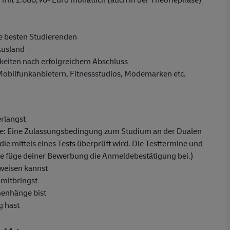
e besten Studierenden
Ausland
eiten nach erfolgreichem Abschluss
 Mobilfunkanbietern, Fitnessstudios, Modemarken etc.
erlangst
fe: Eine Zulassungsbedingung zum Studium an der Dualen
die mittels eines Tests überprüft wird. Die Testtermine und
tte füge deiner Bewerbung die Anmeldebestätigung bei.)
weisen kannst
 mitbringst
menhänge bist
g hast