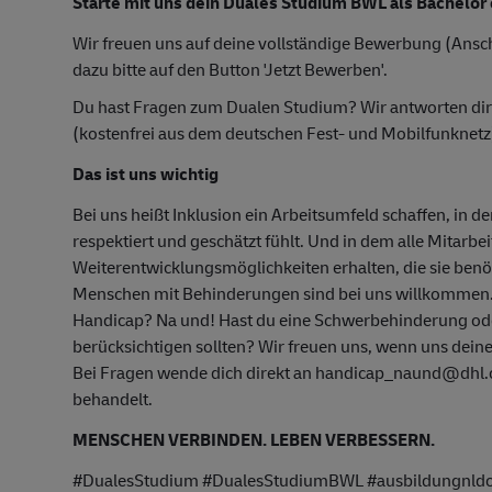
Starte mit uns dein Duales Studium BWL als Bachelor 
Wir freuen uns auf deine vollständige Bewerbung (Ansch
dazu bitte auf den Button 'Jetzt Bewerben'.
Du hast Fragen zum Dualen Studium? Wir antworten di
(kostenfrei aus dem deutschen Fest- und Mobilfunknetz
Das ist uns wichtig
Bei uns heißt Inklusion ein Arbeitsumfeld schaffen, in d
respektiert und geschätzt fühlt. Und in dem alle Mitarbe
Weiterentwicklungsmöglichkeiten erhalten, die sie ben
Menschen mit Behinderungen sind bei uns willkommen
Handicap? Na und! Hast du eine Schwerbehinderung oder
berücksichtigen sollten? Wir freuen uns, wenn uns deine
Bei Fragen wende dich direkt an handicap_naund@dhl.co
behandelt.
MENSCHEN VERBINDEN. LEBEN VERBESSERN.
#DualesStudium #DualesStudiumBWL #ausbildungnld