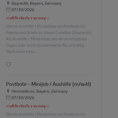
สถานที่
Bayreuth, Bayern, Germany
Posted Date
07/30/2026
งานที่เกี่ยวข้องกับ 2 หมวดหมู่
Werde Aushilfe / Minijobber als Postbote für
Pakete und Briefe im Raum Creußen (Bayreuth).
Als Aushilfe / Minijobber bist du an einzelnen
Tagen oder auch stundenweise für uns tätig.
Nach einer beza...
บันทึก Postbote – Minijob / Aushilfe (m/w/d) AV-289103
Postbote – Minijob / Aushilfe (m/w/d)
สถานที่
Himmelkron, Bayern, Germany
Posted Date
07/30/2026
งานที่เกี่ยวข้องกับ 2 หมวดหมู่
Werde Aushilfe / Minijobber als Postbote für