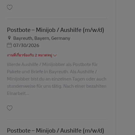
บันทึก Postbote – Minijob / Aushilfe (m/w/d) AV-232357
Postbote – Minijob / Aushilfe (m/w/d)
สถานที่
Bayreuth, Bayern, Germany
Posted Date
07/30/2026
งานที่เกี่ยวข้องกับ 2 หมวดหมู่
Werde Aushilfe / Minijobber als Postbote für
Pakete und Briefe in Bayreuth. Als Aushilfe /
Minijobber bist du an einzelnen Tagen oder auch
stundenweise für uns tätig. Nach einer bezahlten
Einarbeit...
บันทึก Postbote – Minijob / Aushilfe (m/w/d) AV-289109
Postbote – Minijob / Aushilfe (m/w/d)