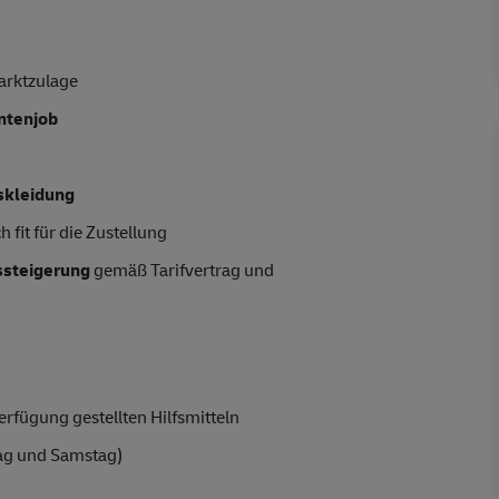
arktzulage
entenjob
skleidung
 fit für die Zustellung
tssteigerung
gemäß Tarifvertrag und
rfügung gestellten Hilfsmitteln
ag und Samstag)