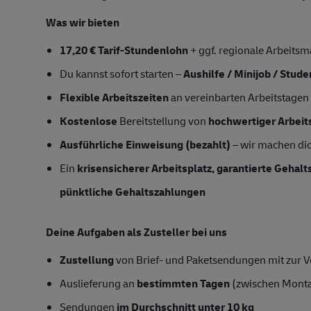
Was wir bieten
17,20 € Tarif-Stundenlohn
+ ggf. regionale Arbeitsm
Du kannst sofort starten –
Aushilfe / Minijob / Stud
Flexible Arbeitszeiten
an vereinbarten Arbeitstagen
Kostenlose
Bereitstellung von
hochwertiger Arbeit
Ausführliche Einweisung (bezahlt)
– wir machen dich
Ein
krisensicherer Arbeitsplatz, garantierte Gehal
pünktliche Gehaltszahlungen
Deine Aufgaben als Zusteller bei uns
Zustellung
von Brief- und Paketsendungen mit zur Ve
Auslieferung an
bestimmten Tagen
(zwischen Mont
Sendungen
im Durchschnitt unter 10 kg