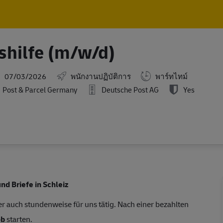
Skip to main content
Skip to main content
shilfe (m/w/d)
sted Date
07/03/2026
พนักงานปฏิบัติการ
พาร์ทไทม์
Post & Parcel Germany
Deutsche Post AG
Yes
nd Briefe in Schleiz
r auch stundenweise für uns tätig. Nach einer bezahlten
ob
starten.