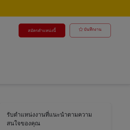
Postbote – Min
บันทึกงาน
สมัครตำแหน่งนี้
รับตำแหน่งงานที่แนะนำตามความ
สนใจของคุณ