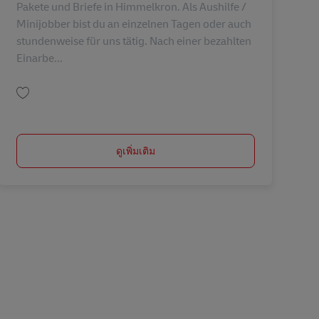
Pakete und Briefe in Himmelkron. Als Aushilfe /
Minijobber bist du an einzelnen Tagen oder auch
stundenweise für uns tätig. Nach einer bezahlten
Einarbe...
บันทึก Postbote – Minijob / Aushilfe (m/w/d) AV-232358
ดูเพิ่มเติม