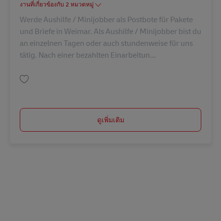
งานที่เกี่ยวข้องกับ 2 หมวดหมู่
Werde Aushilfe / Minijobber als Postbote für Pakete
und Briefe in Weimar. Als Aushilfe / Minijobber bist du
an einzelnen Tagen oder auch stundenweise für uns
tätig. Nach einer bezahlten Einarbeitun...
บันทึก Postbote – Minijob / Aushilfe (m/w/d) AV-295991
ดูเพิ่มเติม