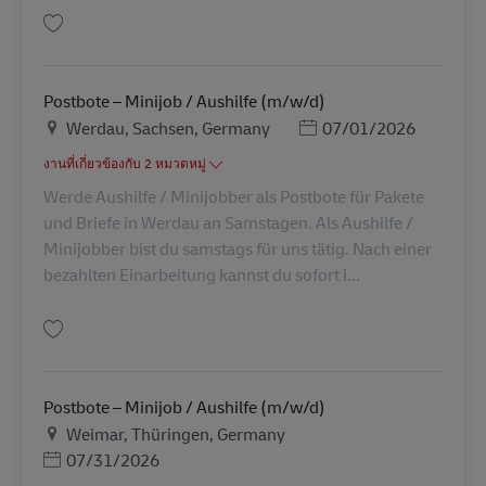
บันทึก Postbote – Minijob / Aushilfe (m/w/d) AV-267292
Postbote – Minijob / Aushilfe (m/w/d)
สถานที่
Posted Date
Werdau, Sachsen, Germany
07/01/2026
งานที่เกี่ยวข้องกับ 2 หมวดหมู่
Werde Aushilfe / Minijobber als Postbote für Pakete
und Briefe in Werdau an Samstagen. Als Aushilfe /
Minijobber bist du samstags für uns tätig. Nach einer
bezahlten Einarbeitung kannst du sofort i...
บันทึก Postbote – Minijob / Aushilfe (m/w/d) AV-361468
Postbote – Minijob / Aushilfe (m/w/d)
สถานที่
Weimar, Thüringen, Germany
Posted Date
07/31/2026