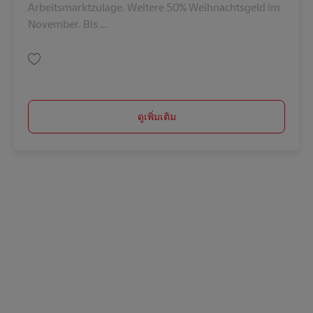
Arbeitsmarktzulage. Weitere 50% Weihnachtsgeld im
November. Bis ...
บันทึก Postbote für Pakete und Briefe (m/w/d) AV-326039
ดูเพิ่มเติม