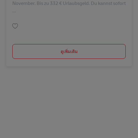
November. Bis zu 332 € Urlaubsgeld. Du kannst sofort
...
บันทึก Postbote für Pakete und Briefe in Much (m/w/d) AV-366262
ดูเพิ่มเติม