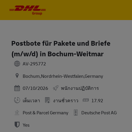
Skip to main content
Skip to main content
-
-
Postbote für Pakete und Briefe
(m/w/d) in Bochum-Weitmar
AV-295772
Bochum,Nordrhein-Westfalen,Germany
Posted Date
07/10/2026
พนักงานปฏิบัติการ
เต็มเวลา
งานชั่วคราว
17.92
Post & Parcel Germany
Deutsche Post AG
Yes