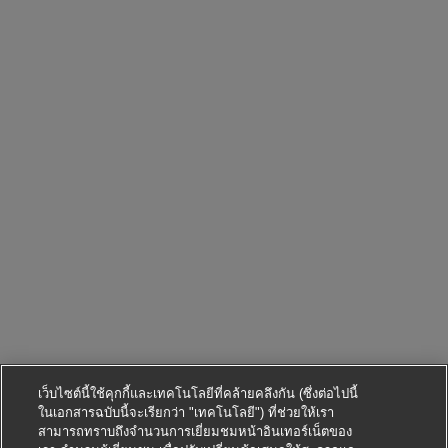
เว็บไซต์นี้ใช้คุกกี้และเทคโนโลยีที่คล้ายคลึงกัน (ซึ่งต่อไปนี้
ในเอกสารฉบับนี้จะเรียกว่า "เทคโนโลยี") ที่ช่วยให้เรา
สามารถทราบถึงจำนวนการเยี่ยมชมหน้าอินเทอร์เน็ตของ