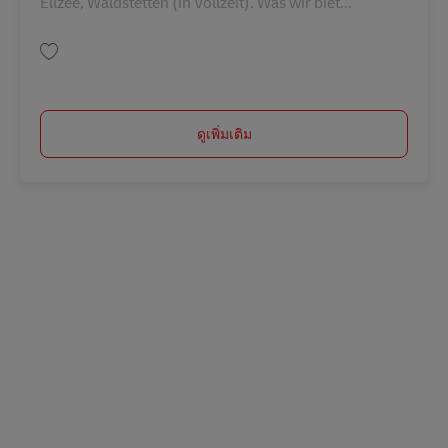
Ellzee, Waldstetten (in Vollzeit). Was wir biet...
บันทึก Postbote für Pakete und Briefe (m/w/d) AV-341975
ดูเพิ่มเติม