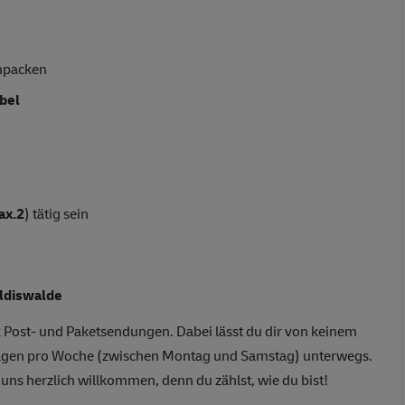
npacken
ibel
ax.2
) tätig sein
oldiswalde
 Post- und Paketsendungen. Dabei lässt du dir von keinem
 Tagen pro Woche (zwischen Montag und Samstag) unterwegs.
 uns herzlich willkommen, denn du zählst, wie du bist!