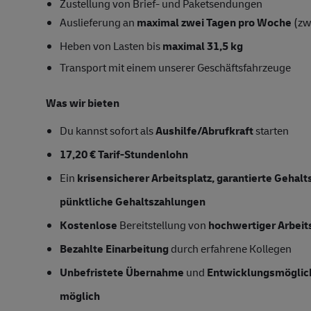
Zustellung von Brief- und Paketsendungen
Auslieferung an
maximal zwei Tagen pro Woche
(zw
Heben von Lasten bis
maximal 31,5 kg
Transport mit einem unserer Geschäftsfahrzeuge
Was wir bieten
Du kannst sofort als
Aushilfe/Abrufkraft
starten
17,20 € Tarif-Stundenlohn
Ein
krisensicherer Arbeitsplatz, garantierte Gehal
pünktliche Gehaltszahlungen
Kostenlose
Bereitstellung von
hochwertiger Arbeit
Bezahlte Einarbeitung
durch erfahrene Kollegen
Unbefristete Übernahme
und
Entwicklungsmöglic
möglich