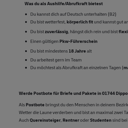
Was du als Aushilfe/Abrufkraft bietest
Du kannst dich auf Deutsch unterhalten (B2)
Du bist wetterfest,
körperlich fit
und kannst gut a
Du bist
zuverlässig
, hängst dich rein und bist
flex
Einen gültigen
Pkw-Führerschein
Du bist mindestens
18 Jahre
alt
Du arbeitest gern im Team
Du möchtest als Abrufkraft an einzelnen Tagen (
m
Werde Postbote für Briefe und Pakete in 01744 Dipp
Als
Postbote
bringst du den Menschen in deinem Bezirk
Wetter die Laune verderben und bist an maximal zwei
Auch
Quereinsteiger
,
Rentner
oder
Studenten
sind bei