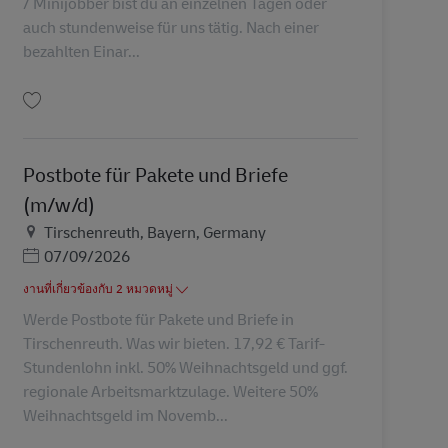
/ Minijobber bist du an einzelnen Tagen oder
auch stundenweise für uns tätig. Nach einer
bezahlten Einar...
บันทึก Postbote für Pakete und Briefe – Minijob / Aushilfe (m/w/d) AV-221786
Postbote für Pakete und Briefe
(m/w/d)
สถานที่
Tirschenreuth, Bayern, Germany
Posted Date
07/09/2026
งานที่เกี่ยวข้องกับ 2 หมวดหมู่
Werde Postbote für Pakete und Briefe in
Tirschenreuth. Was wir bieten. 17,92 € Tarif-
Stundenlohn inkl. 50% Weihnachtsgeld und ggf.
regionale Arbeitsmarktzulage. Weitere 50%
Weihnachtsgeld im Novemb...