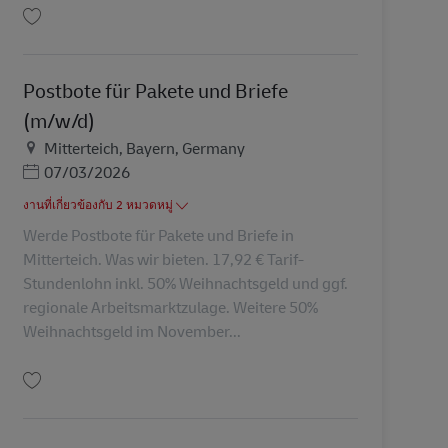
บันทึก Postbote für Pakete und Briefe (m/w/d) AV-336437
Postbote für Pakete und Briefe
(m/w/d)
สถานที่
Mitterteich, Bayern, Germany
Posted Date
07/03/2026
งานที่เกี่ยวข้องกับ 2 หมวดหมู่
Werde Postbote für Pakete und Briefe in
Mitterteich. Was wir bieten. 17,92 € Tarif-
Stundenlohn inkl. 50% Weihnachtsgeld und ggf.
regionale Arbeitsmarktzulage. Weitere 50%
Weihnachtsgeld im November...
บันทึก Postbote für Pakete und Briefe (m/w/d) AV-301161