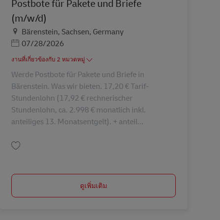
Postbote für Pakete und Briefe
(m/w/d)
สถานที่
Bärenstein, Sachsen, Germany
Posted Date
07/28/2026
งานที่เกี่ยวข้องกับ 2 หมวดหมู่
Werde Postbote für Pakete und Briefe in
Bärenstein. Was wir bieten. 17,20 € Tarif-
Stundenlohn (17,92 € rechnerischer
Stundenlohn, ca. 2.998 € monatlich inkl.
anteiliges 13. Monatsentgelt). + anteil...
บันทึก Postbote für Pakete und Briefe (m/w/d) AV-366070
ดูเพิ่มเติม