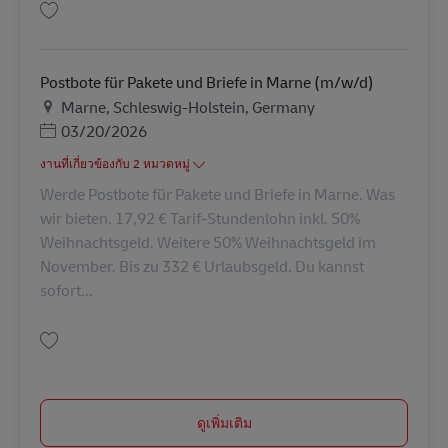
บันทึก Postbote für Pakete und Briefe in Hohn am Samstag Minijob (m/w/
Postbote für Pakete und Briefe in Marne (m/w/d)
สถานที่
Marne, Schleswig-Holstein, Germany
Posted Date
03/20/2026
งานที่เกี่ยวข้องกับ 2 หมวดหมู่
Werde Postbote für Pakete und Briefe in Marne. Was
wir bieten. 17,92 € Tarif-Stundenlohn inkl. 50%
Weihnachtsgeld. Weitere 50% Weihnachtsgeld im
November. Bis zu 332 € Urlaubsgeld. Du kannst
sofort...
บันทึก Postbote für Pakete und Briefe in Marne (m/w/d) AV-333591
ดูเพิ่มเติม