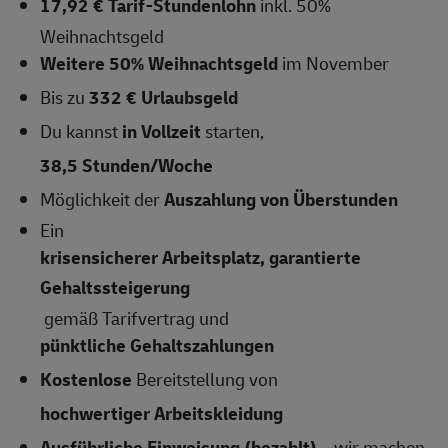
17,92 € Tarif-Stundenlohn
inkl. 50%
Weihnachtsgeld
Weitere 50% Weihnachtsgeld
im November
Bis zu
332 € Urlaubsgeld
Du kannst
in Vollzeit
starten,
38,5 Stunden/Woche
Möglichkeit der
Auszahlung von Überstunden
Ein
krisensicherer Arbeitsplatz, garantierte
Gehaltssteigerung
gemäß Tarifvertrag und
pünktliche Gehaltszahlungen
Kostenlose
Bereitstellung von
hochwertiger Arbeitskleidung
Ausführliche Einweisung (bezahlt)
– wir machen