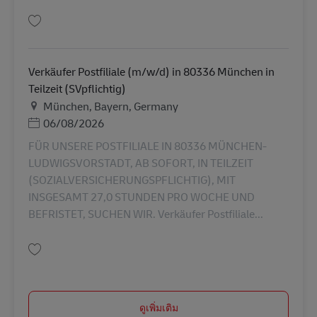
บันทึก Verkäufer Postfiliale (m/w/d) in 81927 München in Teilzeit (SVpflic
Verkäufer Postfiliale (m/w/d) in 80336 München in
Teilzeit (SVpflichtig)
สถานที่
München, Bayern, Germany
Posted Date
06/08/2026
FÜR UNSERE POSTFILIALE IN 80336 MÜNCHEN-
LUDWIGSVORSTADT, AB SOFORT, IN TEILZEIT
(SOZIALVERSICHERUNGSPFLICHTIG), MIT
INSGESAMT 27,0 STUNDEN PRO WOCHE UND
BEFRISTET, SUCHEN WIR. Verkäufer Postfiliale...
บันทึก Verkäufer Postfiliale (m/w/d) in 80336 München in Teilzeit (SVpflic
ดูเพิ่มเติม