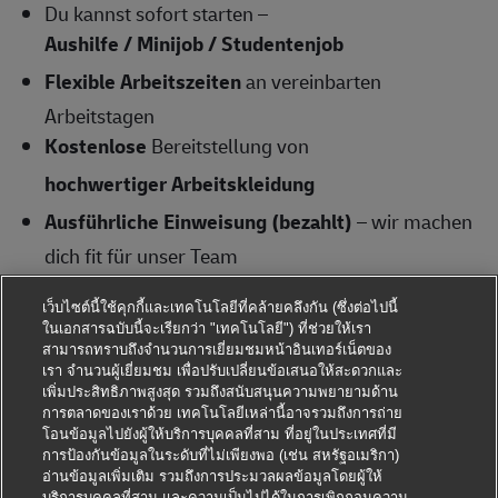
Du kannst sofort starten –
Aushilfe / Minijob / Studentenjob
Flexible Arbeitszeiten
an vereinbarten
Arbeitstagen
Kostenlose
Bereitstellung von
hochwertiger Arbeitskleidung
Ausführliche Einweisung (bezahlt)
– wir machen
dich fit für unser Team
Ein
krisensicherer Arbeitsplatz, garantierte
เว็บไซต์นี้ใช้คุกกี้และเทคโนโลยีที่คล้ายคลึงกัน (ซึ่งต่อไปนี้
ในเอกสารฉบับนี้จะเรียกว่า "เทคโนโลยี") ที่ช่วยให้เรา
Gehaltssteigerung
สามารถทราบถึงจำนวนการเยี่ยมชมหน้าอินเทอร์เน็ตของ
เรา จำนวนผู้เยี่ยมชม เพื่อปรับเปลี่ยนข้อเสนอให้สะดวกและ
gemäß Tarifvertrag und
เพิ่มประสิทธิภาพสูงสุด รวมถึงสนับสนุนความพยายามด้าน
pünktliche Gehaltszahlungen
การตลาดของเราด้วย เทคโนโลยีเหล่านี้อาจรวมถึงการถ่าย
โอนข้อมูลไปยังผู้ให้บริการบุคคลที่สาม ที่อยู่ในประเทศที่มี
การป้องกันข้อมูลในระดับที่ไม่เพียงพอ (เช่น สหรัฐอเมริกา)
Deine Aufgaben bei uns
อ่านข้อมูลเพิ่มเติม รวมถึงการประมวลผลข้อมูลโดยผู้ให้
บริการบุคคลที่สาม และความเป็นไปได้ในการเพิกถอนความ