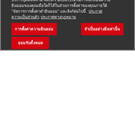
Zustellung
von Brief- und Paketsendungen mit
ยินยอมของคุณเมื่อใดก็ได้ในส่วนการตั้งค่าของคุณภายใต้
"จัดการการตั้งค่าคำยินยอม" และลิงก์ต่อไปนี้
ประกาศ
สมัครตำแหน่งนี้
zur Verfügung gestellten Hilfsmitteln
ความเป็นส่วนตัว
ประกาศทางกฎหมาย
Sortierung
von Paketen auf Zustellgebiete
การตั้งค่าความยินยอม
จำเป็นอย่างยิ่งเท่านั้น
Postbote – Minijob / Aush
Auslieferung an
bestimmten Tagen
(zwischen
บันทึกงาน
Montag und Samstag)
ยอมรับทั้งหมด
Sendungen
im Durchschnitt unter 10 kg
Zustellung
mit unseren Geschäftsfahrzeugen,
bspw. vollelektrische Fahrzeuge
Was du als Aushilfe / Minijobber bietest
Du darfst einen
Pkw fahren
(für die Zustellung)
Du kannst dich auf Deutsch
unterhalten
Du bist
wetterfest
und kannst gut anpacken
Du bist
zuverlässig
und hängst dich rein