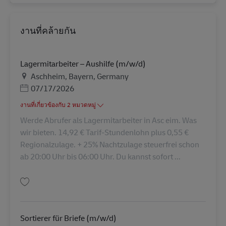
งานที่คล้ายกัน
Lagermitarbeiter – Aushilfe (m/w/d)
สถานที่
Aschheim, Bayern, Germany
Posted Date
07/17/2026
งานที่เกี่ยวข้องกับ 2 หมวดหมู่
Werde Abrufer als Lagermitarbeiter in Asc eim. Was
wir bieten. 14,92 € Tarif-Stundenlohn plus 0,55 €
Regionalzulage. + 25% Nachtzulage steuerfrei schon
ab 20:00 Uhr bis 06:00 Uhr. Du kannst sofort ...
บันทึก Lagermitarbeiter – Aushilfe (m/w/d) AV-293720
Sortierer für Briefe (m/w/d)