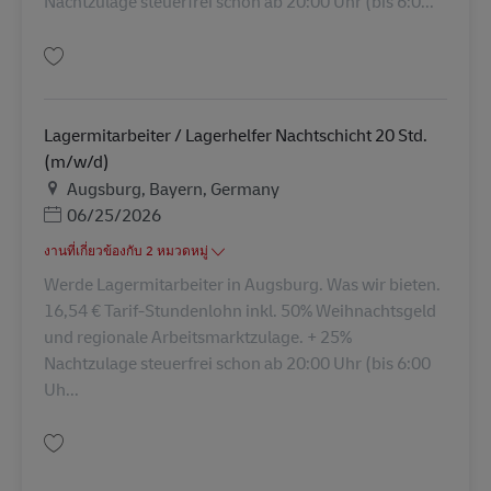
Nachtzulage steuerfrei schon ab 20:00 Uhr (bis 6:0...
บันทึก Lagermitarbeiter in Gelting (m/w/d) AV-363708
Lagermitarbeiter / Lagerhelfer Nachtschicht 20 Std.
(m/w/d)
สถานที่
Augsburg, Bayern, Germany
Posted Date
06/25/2026
งานที่เกี่ยวข้องกับ 2 หมวดหมู่
Werde Lagermitarbeiter in Augsburg. Was wir bieten.
16,54 € Tarif-Stundenlohn inkl. 50% Weihnachtsgeld
und regionale Arbeitsmarktzulage. + 25%
Nachtzulage steuerfrei schon ab 20:00 Uhr (bis 6:00
Uh...
บันทึก Lagermitarbeiter / Lagerhelfer Nachtschicht 20 Std. (m/w/d) AV-32