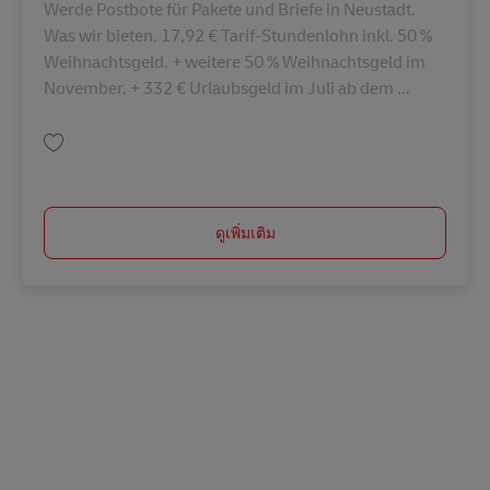
Werde Postbote für Pakete und Briefe in Neustadt.
Was wir bieten. 17,92 € Tarif-Stundenlohn inkl. 50 %
Weihnachtsgeld. + weitere 50 % Weihnachtsgeld im
November. + 332 € Urlaubsgeld im Juli ab dem ...
บันทึก Postbote für Pakete und Briefe in Neustadt Dosse (m/w/d) AV-13464
ดูเพิ่มเติม