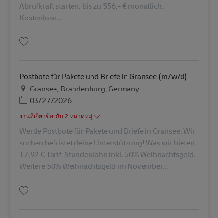
Abrufkraft starten. bis zu 556,- € monatlich.
Kostenlose...
บันทึก Postbote für Pakete und Briefe in 17258 Feldberg – Minijob / Aushi
Postbote für Pakete und Briefe in Gransee (m/w/d)
สถานที่
Gransee, Brandenburg, Germany
Posted Date
03/27/2026
งานที่เกี่ยวข้องกับ 2 หมวดหมู่
Werde Postbote für Pakete und Briefe in Gransee. Wir
suchen befristet deine Unterstützung! Was wir bieten.
17,92 € Tarif-Stundenlohn inkl. 50% Weihnachtsgeld.
Weitere 50% Weihnachtsgeld im November...
บันทึก Postbote für Pakete und Briefe in Gransee (m/w/d) AV-322720