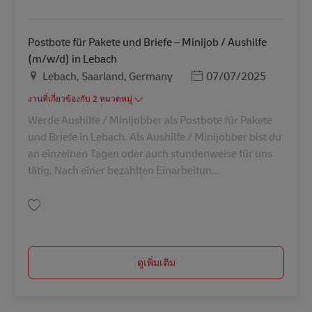
บันทึก Postbote für Pakete und Briefe – Minijob / Aushilfe (m/w/d) in Epp
Postbote für Pakete und Briefe – Minijob / Aushilfe
(m/w/d) in Lebach
สถานที่
Posted Date
Lebach, Saarland, Germany
07/07/2025
งานที่เกี่ยวข้องกับ 2 หมวดหมู่
Werde Aushilfe / Minijobber als Postbote für Pakete
und Briefe in Lebach. Als Aushilfe / Minijobber bist du
an einzelnen Tagen oder auch stundenweise für uns
tätig. Nach einer bezahlten Einarbeitun...
บันทึก Postbote für Pakete und Briefe – Minijob / Aushilfe (m/w/d) in Leb
ดูเพิ่มเติม