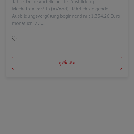
Jahre. Deine Vorteile bei der Ausbildung
Mechatroniker/-in (m/w/d). Jährlich steigende
Ausbildungsvergütung beginnend mit 1.334,26 Euro
monatlich. 27 ...
บันทึก Ausbildung Mechatroniker/-in (m/w/d) in 2027 AV-347937
ดูเพิ่มเติม