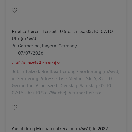
บันทึก Sachbearbeiter Kundenservice (m/w/d) AV-358174
Briefsortierer - Teilzeit 10 Std. Di - Sa 05:10- 07:10
Uhr (m/w/d)
สถานที่
Germering, Bayern, Germany
Posted Date
07/07/2026
งานที่เกี่ยวข้องกับ 2 หมวดหมู่
Job in Teilzeit: Briefbearbeitung / Sortierung (m/w/d)
in Germering. Adresse: Lise-Meitner-Str. 5, 82110
Germering. Arbeitszeit: Dienstag–Samstag, 05:10–
07:15 Uhr (10 Std./Woche). Vertrag: Befriste...
บันทึก Briefsortierer - Teilzeit 10 Std. Di - Sa 05:10- 07:10 Uhr (m/w/d) A
Ausbildung Mechatroniker/-in (m/w/d) in 2027