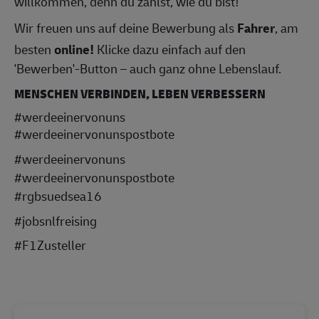
willkommen, denn du zählst, wie du bist!
Wir freuen uns auf deine Bewerbung als
Fahrer
, am
besten
online!
Klicke dazu einfach auf den
'Bewerben'-Button – auch ganz ohne Lebenslauf.
MENSCHEN VERBINDEN, LEBEN VERBESSERN
#werdeeinervonuns
#werdeeinervonunspostbote
#werdeeinervonuns
#werdeeinervonunspostbote
#rgbsuedsea16
#jobsnlfreising
#F1Zusteller