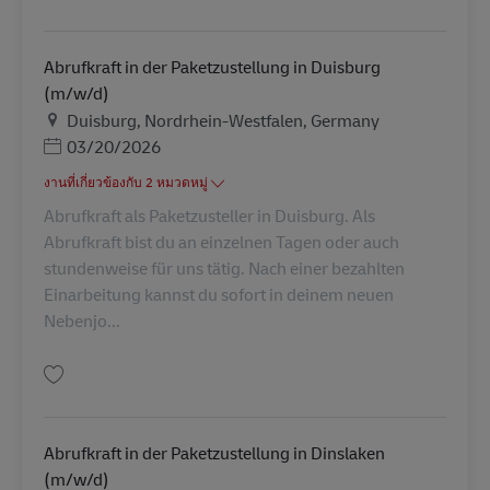
บันทึก Abrufkraft in der Paketzustellung in Krefeld (m/w/d) AV-273024
Abrufkraft in der Paketzustellung in Duisburg
(m/w/d)
สถานที่
Duisburg, Nordrhein-Westfalen, Germany
Posted Date
03/20/2026
งานที่เกี่ยวข้องกับ 2 หมวดหมู่
Abrufkraft als Paketzusteller in Duisburg. Als
Abrufkraft bist du an einzelnen Tagen oder auch
stundenweise für uns tätig. Nach einer bezahlten
Einarbeitung kannst du sofort in deinem neuen
Nebenjo...
บันทึก Abrufkraft in der Paketzustellung in Duisburg (m/w/d) AV-273014
Abrufkraft in der Paketzustellung in Dinslaken
(m/w/d)