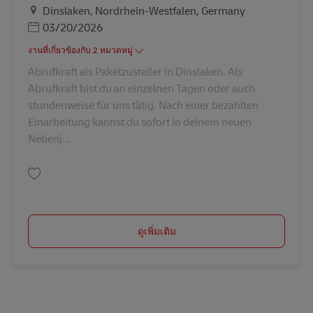
สถานที่
Dinslaken, Nordrhein-Westfalen, Germany
Posted Date
03/20/2026
งานที่เกี่ยวข้องกับ 2 หมวดหมู่
Abrufkraft als Paketzusteller in Dinslaken. Als
Abrufkraft bist du an einzelnen Tagen oder auch
stundenweise für uns tätig. Nach einer bezahlten
Einarbeitung kannst du sofort in deinem neuen
Nebenj...
บันทึก Abrufkraft in der Paketzustellung in Dinslaken (m/w/d) AV-273008
ดูเพิ่มเติม