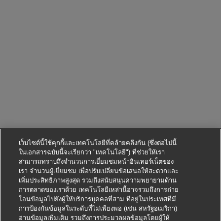
เว็บไซต์นี้ใช้คุกกี้และเทคโนโลยีที่คล้ายคลึงกัน (ซึ่งต่อไปนี้
ในเอกสารฉบับนี้จะเรียกว่า "เทคโนโลยี") ที่ช่วยให้เรา
สามารถทราบถึงจำนวนการเยี่ยมชมหน้าอินเทอร์เน็ตของ
เรา จำนวนผู้เยี่ยมชม เพื่อปรับเปลี่ยนข้อเสนอให้สะดวกและ
เพิ่มประสิทธิภาพสูงสุด รวมถึงสนับสนุนความพยายามด้าน
การตลาดของเราด้วย เทคโนโลยีเหล่านี้อาจรวมถึงการถ่าย
โอนข้อมูลไปยังผู้ให้บริการบุคคลที่สาม ที่อยู่ในประเทศที่มี
การป้องกันข้อมูลในระดับที่ไม่เพียงพอ (เช่น สหรัฐอเมริกา)
อ่านข้อมูลเพิ่มเติม รวมถึงการประมวลผลข้อมูลโดยผู้ให้