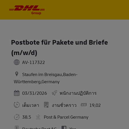
Skip to main content
Skip to main content
-
-
Postbote für Pakete und Briefe
(m/w/d)
AV-117322
Staufen im Breisgau,Baden-
Württemberg,Germany
Posted Date
03/31/2026
พนักงานปฏิบัติการ
เต็มเวลา
งานชั่วคราว
19,02
38.5
Post & Parcel Germany
Deutsche Post AG
Yes