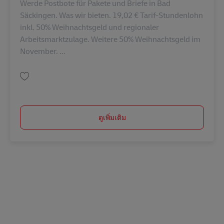
Werde Postbote für Pakete und Briefe in Bad
Säckingen. Was wir bieten. 19,02 € Tarif-Stundenlohn
inkl. 50% Weihnachtsgeld und regionaler
Arbeitsmarktzulage. Weitere 50% Weihnachtsgeld im
November. ...
บันทึก Postbote für Pakete und Briefe (m/w/d) AV-107934
ดูเพิ่มเติม