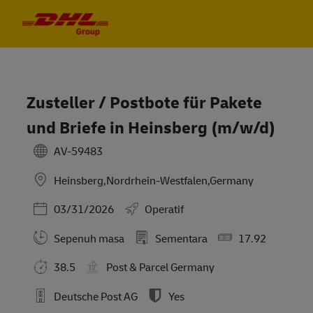
Skip to main content
Skip to main content
-
-
Zusteller / Postbote für Pakete
und Briefe in Heinsberg (m/w/d)
AV-59483
Heinsberg,Nordrhein-Westfalen,Germany
Posted Date
03/31/2026
Operatif
Sepenuh masa
Sementara
17.92
38.5
Post & Parcel Germany
Deutsche Post AG
Yes