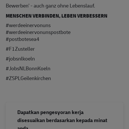
Bewerben' - auch ganz ohne Lebenslauf.
MENSCHEN VERBINDEN, LEBEN VERBESSERN
#werdeeinervonuns
#werdeeinervonunspostbote
#postbotesea4
#F1Zusteller
#jobsnlkoeln
#JobsNLBonnKoeln
#ZSPLGeilenkirchen
Dapatkan pengesyoran kerja
disesuaikan berdasarkan kepada minat
anda.