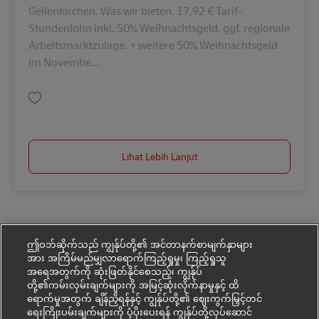
Geilenkirchen. Was wir bieten. 17,92 € Tarif-
Stundenlohn inkl. 50% Weihnachtsgeld, ggf. regionale
Arbeitsmarktzulage. + weitere 50% Weihnachtsgeld
im Novembe...
Simpan Postbote / Zusteller für Pakete und Briefe in Geilenkirchen (m/w/
Lihat Lebih Lanjut
ဤဝဘ်ဆိုက်သည် ကျွန်ုပ်တို့၏ အင်တာနက်စာမျက်နှာများ
အား အကြိမ်မည်မျှလာရောက်ကြည့်ရှုမှု၊ ကြည့်ရှုသူ
အရေအတွက်ကို ဆုံးဖြတ်နိုင်စေသည့်၊ ကျွန်ုပ်
တို့၏ကမ်းလှမ်းချက်များကို အမြင့်ဆုံးလိုက်နာမှုနှင့် ထိ
ရောက်မှုအတွက် ချိန်ညှိရန်နှင့် ကျွန်ုပ်တို့၏ ဈေးကွက်မြှင့်တင်
ရေးကြိုးပမ်းချက်များကို ပံ့ပိုးပေးရန် ကျွန်ုပ်တို့လုပ်ဆောင်