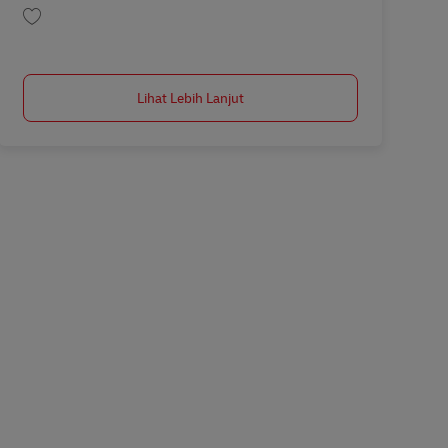
Simpan Tender & Pricing Specialist AV-357022
Lihat Lebih Lanjut