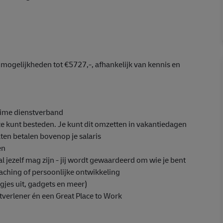
mogelijkheden tot €5727,-, afhankelijk van kennis en
ltime dienstverband
uze kunt besteden. Je kunt dit omzetten in vakantiedagen
aten betalen bovenop je salaris
pen
l jezelf mag zijn - jij wordt gewaardeerd om wie je bent
oaching of persoonlijke ontwikkeling
gjes uit, gadgets en meer)
tverlener én een Great Place to Work