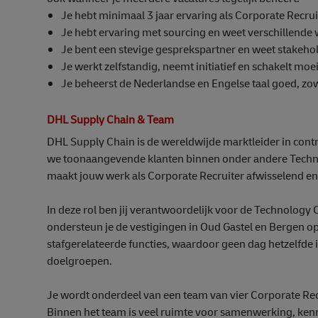
Je hebt minimaal 3 jaar ervaring als Corporate Recrui
Je hebt ervaring met sourcing en weet verschillende w
Je bent een stevige gesprekspartner en weet stakeho
Je werkt zelfstandig, neemt initiatief en schakelt moe
Je beheerst de Nederlandse en Engelse taal goed, zowe
DHL Supply Chain & Team
DHL Supply Chain is de wereldwijde marktleider in contr
we toonaangevende klanten binnen onder andere Technol
maakt jouw werk als Corporate Recruiter afwisselend en
In deze rol ben jij verantwoordelijk voor de Technology 
ondersteun je de vestigingen in Oud Gastel en Bergen o
stafgerelateerde functies, waardoor geen dag hetzelfde i
doelgroepen.
Je wordt onderdeel van een team van vier Corporate Rec
Binnen het team is veel ruimte voor samenwerking, kennis