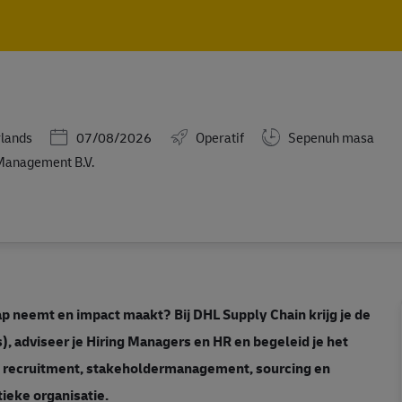
Skip to main content
Skip to main content
Posted Date
lands
07/08/2026
Operatif
Sepenuh masa
Management B.V.
ap neemt en impact maakt? Bij DHL Supply Chain krijg je de
, adviseer je Hiring Managers en HR en begeleid je het
je recruitment, stakeholdermanagement, sourcing en
ieke organisatie.