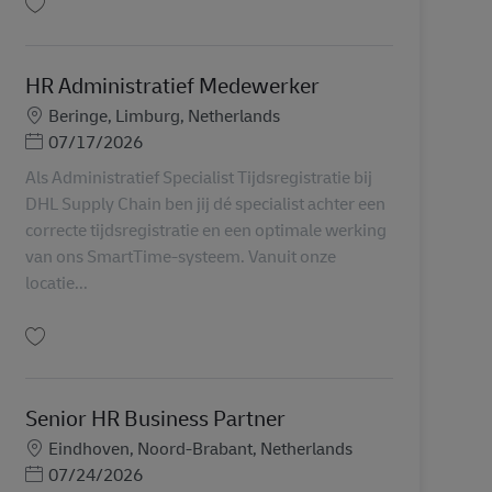
Simpan Sourcing & Carrier Manager AV-352601
HR Administratief Medewerker
Lokasi
Beringe, Limburg, Netherlands
Posted Date
07/17/2026
Als Administratief Specialist Tijdsregistratie bij
DHL Supply Chain ben jij dé specialist achter een
correcte tijdsregistratie en een optimale werking
van ons SmartTime-systeem. Vanuit onze
locatie...
Simpan HR Administratief Medewerker AV-360634
Senior HR Business Partner
Lokasi
Eindhoven, Noord-Brabant, Netherlands
Posted Date
07/24/2026