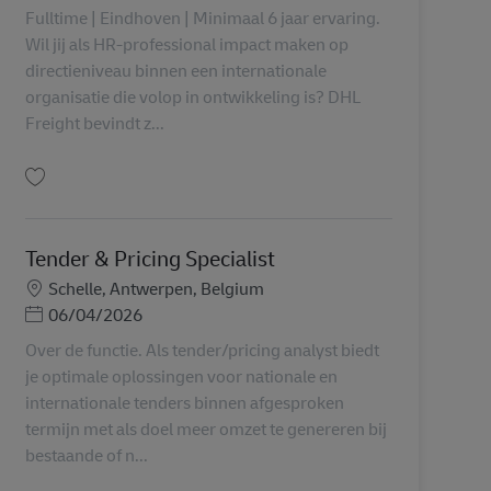
Fulltime | Eindhoven | Minimaal 6 jaar ervaring.
Wil jij als HR-professional impact maken op
directieniveau binnen een internationale
organisatie die volop in ontwikkeling is? DHL
Freight bevindt z...
Simpan Senior HR Business Partner AV-349270
Tender & Pricing Specialist
Lokasi
Schelle, Antwerpen, Belgium
Posted Date
06/04/2026
Over de functie. Als tender/pricing analyst biedt
je optimale oplossingen voor nationale en
internationale tenders binnen afgesproken
termijn met als doel meer omzet te genereren bij
bestaande of n...