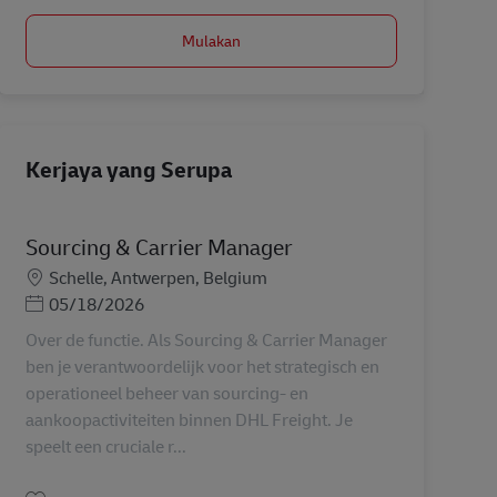
Mulakan
Kerjaya yang Serupa
Sourcing & Carrier Manager
Lokasi
Schelle, Antwerpen, Belgium
Posted Date
05/18/2026
Over de functie. Als Sourcing & Carrier Manager
ben je verantwoordelijk voor het strategisch en
operationeel beheer van sourcing- en
aankoopactiviteiten binnen DHL Freight. Je
speelt een cruciale r...