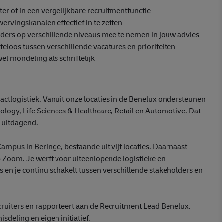
ter of in een vergelijkbare recruitmentfunctie
ervingskanalen effectief in te zetten
lders op verschillende niveaus mee te nemen in jouw advies
iteloos tussen verschillende vacatures en prioriteiten
l mondeling als schriftelijk
actlogistiek. Vanuit onze locaties in de Benelux ondersteunen
ogy, Life Sciences & Healthcare, Retail en Automotive. Dat
 uitdagend.
Campus in Beringe, bestaande uit vijf locaties. Daarnaast
p Zoom. Je werft voor uiteenlopende logistieke en
s en je continu schakelt tussen verschillende stakeholders en
ruiters en rapporteert aan de Recruitment Lead Benelux.
deling en eigen initiatief.