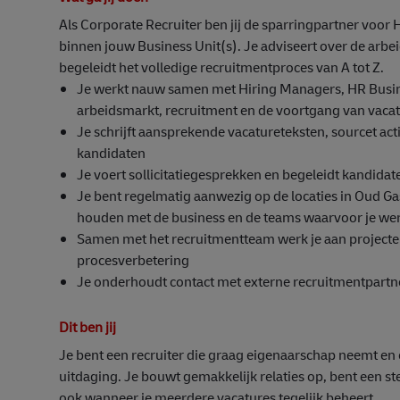
Als Corporate Recruiter ben jij de sparringpartner voo
binnen jouw Business Unit(s). Je adviseert over de arb
begeleidt het volledige recruitmentproces van A tot Z.
Je werkt nauw samen met Hiring Managers, HR Busin
arbeidsmarkt, recruitment en de voortgang van vaca
Je schrijft aansprekende vacatureteksten, sourcet act
kandidaten
Je voert sollicitatiegesprekken en begeleidt kandidat
Je bent regelmatig aanwezig op de locaties in Oud G
houden met de business en de teams waarvoor je wer
Samen met het recruitmentteam werk je aan projecte
procesverbetering
Je onderhoudt contact met externe recruitmentpartner
Dit ben jij
Je bent een recruiter die graag eigenaarschap neemt en e
uitdaging. Je bouwt gemakkelijk relaties op, bent een s
ook wanneer je meerdere vacatures tegelijk beheert.