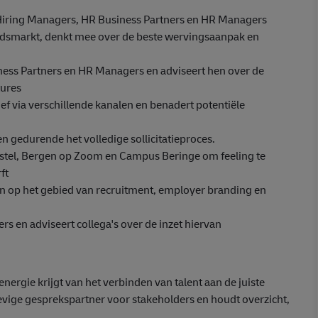
r Hiring Managers, HR Business Partners en HR Managers
eidsmarkt, denkt mee over de beste wervingsaanpak en
ess Partners en HR Managers en adviseert hen over de
tures
ief via verschillende kanalen en benadert potentiële
en gedurende het volledige sollicitatieproces.
astel, Bergen op Zoom en Campus Beringe om feeling te
ft
n op het gebied van recruitment, employer branding en
s en adviseert collega's over de inzet hiervan
nergie krijgt van het verbinden van talent aan de juiste
tevige gesprekspartner voor stakeholders en houdt overzicht,