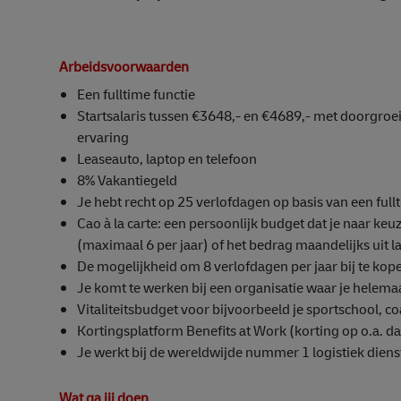
Arbeidsvoorwaarden
Een fulltime functie
Startsalaris tussen €3648,- en €4689,- met doorgroei
ervaring
Leaseauto, laptop en telefoon
8% Vakantiegeld
Je hebt recht op 25 verlofdagen op basis van een ful
Cao à la carte: een persoonlijk budget dat je naar ke
(maximaal 6 per jaar) of het bedrag maandelijks uit l
De mogelijkheid om 8 verlofdagen per jaar bij te ko
Je komt te werken bij een organisatie waar je helemaa
Vitaliteitsbudget voor bijvoorbeeld je sportschool, c
Kortingsplatform Benefits at Work (korting op o.a. da
Je werkt bij de wereldwijde nummer 1 logistiek diens
Wat ga jij doen