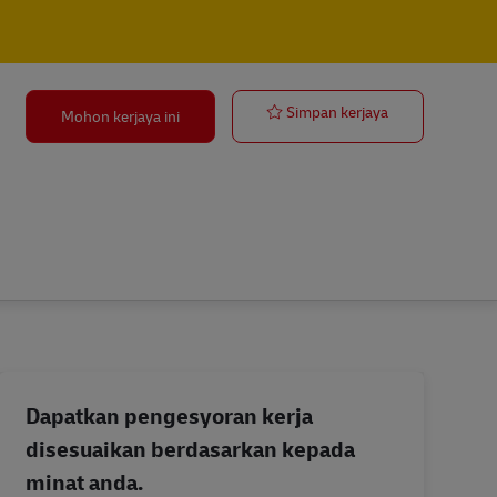
Corporate Rec
Simpan kerjaya
Mohon kerjaya ini
Dapatkan pengesyoran kerja
disesuaikan berdasarkan kepada
minat anda.