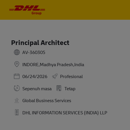
Skip to main content
Skip to main content
-
-
Principal Architect
AV-360305
INDORE,Madhya Pradesh,India
Posted Date
06/24/2026
Profesional
Sepenuh masa
Tetap
Global Business Services
DHL INFORMATION SERVICES (INDIA) LLP