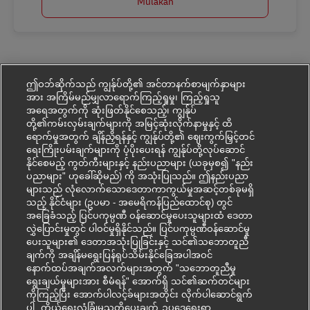
Mulakan
ဤဝဘ်ဆိုက်သည် ကျွန်ုပ်တို့၏ အင်တာနက်စာမျက်နှာများ
အား အကြိမ်မည်မျှလာရောက်ကြည့်ရှုမှု၊ ကြည့်ရှုသူ
အရေအတွက်ကို ဆုံးဖြတ်နိုင်စေသည့်၊ ကျွန်ုပ်
တို့၏ကမ်းလှမ်းချက်များကို အမြင့်ဆုံးလိုက်နာမှုနှင့် ထိ
ရောက်မှုအတွက် ချိန်ညှိရန်နှင့် ကျွန်ုပ်တို့၏ ဈေးကွက်မြှင့်တင်
ရေးကြိုးပမ်းချက်များကို ပံ့ပိုးပေးရန် ကျွန်ုပ်တို့လုပ်ဆောင်
နိုင်စေမည့် ကွတ်ကီးများနှင့် နည်းပညာများ (ယခုမှစ၍ "နည်း
ပညာများ" ဟုခေါ်ဆိုမည်) ကို အသုံးပြုသည်။ ဤနည်းပညာ
များသည် လုံလောက်သောဒေတာကာကွယ်မှုအဆင့်တစ်ခုမရှိ
သည့် နိုင်ငံများ (ဥပမာ - အမေရိကန်ပြည်ထောင်စု) တွင်
အခြေခံသည့် ပြင်ပကုမ္ပဏီ ဝန်ဆောင်မှုပေးသူများထံ ဒေတာ
လွှဲပြောင်းမှုတွင် ပါဝင်မှုရှိနိုင်သည်။ ပြင်ပကုမ္ပဏီဝန်ဆောင်မှု
ပေးသူများ၏ ဒေတာအသုံးပြုခြင်းနှင့် သင်၏သဘောတူညီ
ချက်ကို အချိန်မရွေးပြန်ရုပ်သိမ်းနိုင်ခြေအပါအဝင်
နောက်ထပ်အချက်အလက်များအတွက် "သဘောတူညီမှု
ရွေးချယ်မှုများအား စီမံရန်" အောက်ရှိ သင်၏ဆက်တင်များ
ကိုကြည့်ပြီး အောက်ပါလင့်ခ်များအတိုင်း လိုက်ပါဆောင်ရွက်
ပါ
ကိုယ်ရေးလုံခြုံမှုသတိပေးချက်
ဥပ‌ဒေရေးရာ