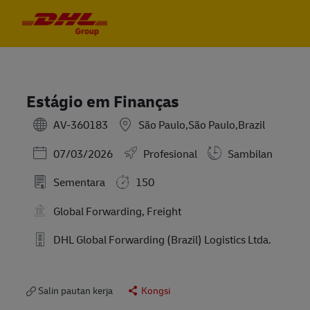
Skip to main content
Skip to main content
-
-
Estágio em Finanças
AV-360183
São Paulo,São Paulo,Brazil
Posted Date
07/03/2026
Profesional
Sambilan
Sementara
150
Global Forwarding, Freight
DHL Global Forwarding (Brazil) Logistics Ltda.
Salin pautan kerja
Kongsi