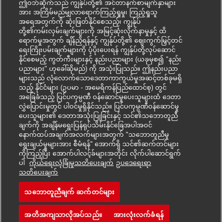
ဤဝဘ်ဆိုက်သည် ကျွန်ုပ်တို့၏ အင်တာနက်စာမျက်နှာများ
အား အကြိမ်မည်မျှလာရောက်ကြည့်ရှုမှု၊ ကြည့်ရှုသူ
အရေအတွက်ကို ဆုံးဖြတ်နိုင်စေသည့်၊ ကျွန်ုပ်
တို့၏ကမ်းလှမ်းချက်များကို အမြင့်ဆုံးလိုက်နာမှုနှင့် ထိ
ရောက်မှုအတွက် ချိန်ညှိရန်နှင့် ကျွန်ုပ်တို့၏ ဈေးကွက်မြှင့်တင်
ရေးကြိုးပမ်းချက်များကို ပံ့ပိုးပေးရန် ကျွန်ုပ်တို့လုပ်ဆောင်
နိုင်စေမည့် ကွတ်ကီးများနှင့် နည်းပညာများ (ယခုမှစ၍ "နည်း
ပညာများ" ဟုခေါ်ဆိုမည်) ကို အသုံးပြုသည်။ ဤနည်းပညာ
များသည် လုံလောက်သောဒေတာကာကွယ်မှုအဆင့်တစ်ခုမရှိ
သည့် နိုင်ငံများ (ဥပမာ - အမေရိကန်ပြည်ထောင်စု) တွင်
အခြေခံသည့် ပြင်ပကုမ္ပဏီ ဝန်ဆောင်မှုပေးသူများထံ ဒေတာ
လွှဲပြောင်းမှုတွင် ပါဝင်မှုရှိနိုင်သည်။ ပြင်ပကုမ္ပဏီဝန်ဆောင်မှု
ပေးသူများ၏ ဒေတာအသုံးပြုခြင်းနှင့် သင်၏သဘောတူညီ
ချက်ကို အချိန်မရွေးပြန်ရုပ်သိမ်းနိုင်ခြေအပါအဝင်
နောက်ထပ်အချက်အလက်များအတွက် "သဘောတူညီမှု
ရွေးချယ်မှုများအား စီမံရန်" အောက်ရှိ သင်၏ဆက်တင်များ
ကိုကြည့်ပြီး အောက်ပါလင့်ခ်များအတိုင်း လိုက်ပါဆောင်ရွက်
ပါ
ကိုယ်ရေးလုံခြုံမှုသတိပေးချက်
ဥပ‌ဒေရေးရာ
Mohon kerjaya ini
သတိပေးချက်
သဘောတူညီချက် ဆက်တင်များ
Estágio em Finanças
Simpan kerjaya
အတိအကျသာလိုအပ်သည်။
အားလုံးလက်ခံရန်