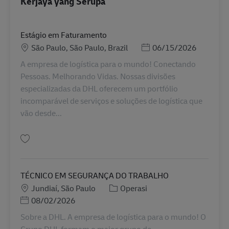
Kerjaya yang Serupa
Estágio em Faturamento
Lokasi
Posted Date
São Paulo, São Paulo, Brazil
06/15/2026
A empresa de logística para o mundo! Conectando
Pessoas. Melhorando Vidas. Nossas divisões
especializadas da DHL oferecem um portfólio
incomparável de serviços e soluções de logística que
vão desde...
Simpan Estágio em Faturamento AV-358331
TÉCNICO EM SEGURANÇA DO TRABALHO
Lokasi
Kategori
Jundiaí, São Paulo
Operasi
Posted Date
08/02/2026
Sobre a DHL. A empresa de logística para o mundo! O
Grupo DHL formam o maior grupo de