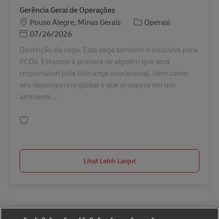
Gerência Geral de Operações
Lokasi
Kategori
Pouso Alegre, Minas Gerais
Operasi
Posted Date
07/26/2026
Descrição da vaga. Esta vaga também é inclusiva para
PCDs. Estamos à procura de alguém que será
responsável pela liderança operacional, bem como
seu desempenho global e que prospere em um
ambiente ...
Simpan Gerência Geral de Operações BR43212
Lihat Lebih Lanjut