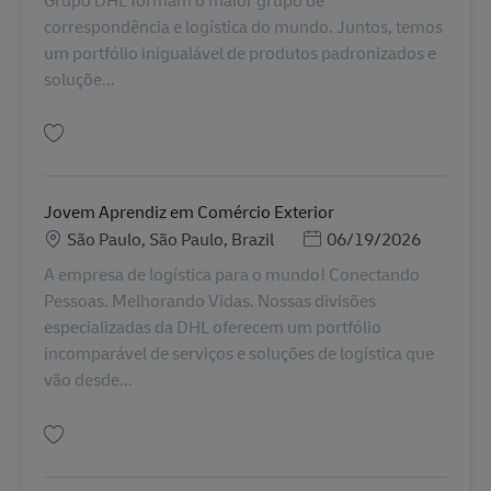
correspondência e logística do mundo. Juntos, temos
um portfólio inigualável de produtos padronizados e
soluçõe...
Simpan TÉCNICO EM SEGURANÇA DO TRABALHO BR42397
Jovem Aprendiz em Comércio Exterior
Lokasi
Posted Date
São Paulo, São Paulo, Brazil
06/19/2026
A empresa de logística para o mundo! Conectando
Pessoas. Melhorando Vidas. Nossas divisões
especializadas da DHL oferecem um portfólio
incomparável de serviços e soluções de logística que
vão desde...
Simpan Jovem Aprendiz em Comércio Exterior AV-358580