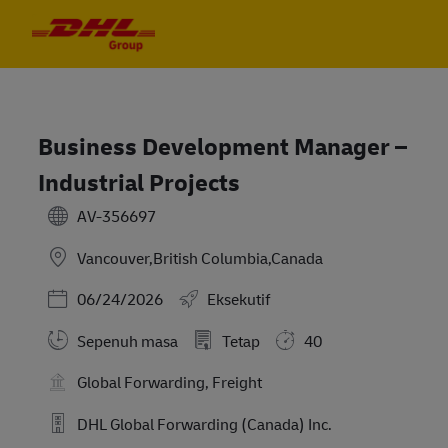
Skip to main content
Skip to main content
-
-
Business Development Manager –
Industrial Projects
AV-356697
Vancouver,British Columbia,Canada
Posted Date
06/24/2026
Eksekutif
Sepenuh masa
Tetap
40
Global Forwarding, Freight
DHL Global Forwarding (Canada) Inc.