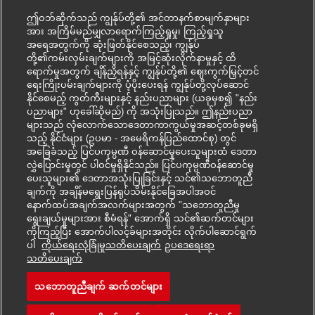
ဤဝဘ်ဆိုက်သည် ကျွန်ုပ်တို့၏ အင်တာနက်စာမျက်နှာများ
အား အကြိမ်မည်မျှလာရောက်ကြည့်ရှုမှု၊ ကြည့်ရှုသူ
အရေအတွက်ကို ဆုံးဖြတ်နိုင်စေသည့်၊ ကျွန်ုပ်
တို့၏ကမ်းလှမ်းချက်များကို အမြင့်ဆုံးလိုက်နာမှုနှင့် ထိ
ရောက်မှုအတွက် ချိန်ညှိရန်နှင့် ကျွန်ုပ်တို့၏ ဈေးကွက်မြှင့်တင်
ရေးကြိုးပမ်းချက်များကို ပံ့ပိုးပေးရန် ကျွန်ုပ်တို့လုပ်ဆောင်
နိုင်စေမည့် ကွတ်ကီးများနှင့် နည်းပညာများ (ယခုမှစ၍ "နည်း
ပညာများ" ဟုခေါ်ဆိုမည်) ကို အသုံးပြုသည်။ ဤနည်းပညာ
များသည် လုံလောက်သောဒေတာကာကွယ်မှုအဆင့်တစ်ခုမရှိ
သည့် နိုင်ငံများ (ဥပမာ - အမေရိကန်ပြည်ထောင်စု) တွင်
အခြေခံသည့် ပြင်ပကုမ္ပဏီ ဝန်ဆောင်မှုပေးသူများထံ ဒေတာ
လွှဲပြောင်းမှုတွင် ပါဝင်မှုရှိနိုင်သည်။ ပြင်ပကုမ္ပဏီဝန်ဆောင်မှု
ပေးသူများ၏ ဒေတာအသုံးပြုခြင်းနှင့် သင်၏သဘောတူညီ
ချက်ကို အချိန်မရွေးပြန်ရုပ်သိမ်းနိုင်ခြေအပါအဝင်
နောက်ထပ်အချက်အလက်များအတွက် "သဘောတူညီမှု
ရွေးချယ်မှုများအား စီမံရန်" အောက်ရှိ သင်၏ဆက်တင်များ
ကိုကြည့်ပြီး အောက်ပါလင့်ခ်များအတိုင်း လိုက်ပါဆောင်ရွက်
ပါ
ကိုယ်ရေးလုံခြုံမှုသတိပေးချက်
ဥပ‌ဒေရေးရာ
Mohon kerjaya ini
သတိပေးချက်
သဘောတူညီချက် ဆက်တင်များ
Business Development Ma
Simpan kerjaya