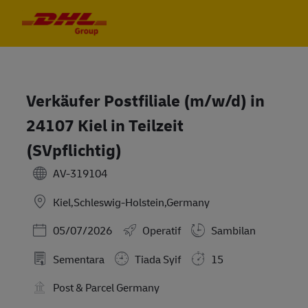
Skip to main content
Skip to main content
-
-
Verkäufer Postfiliale (m/w/d) in
24107 Kiel in Teilzeit
(SVpflichtig)
AV-319104
Kiel,Schleswig-Holstein,Germany
Posted Date
05/07/2026
Operatif
Sambilan
Sementara
Tiada Syif
15
Post & Parcel Germany