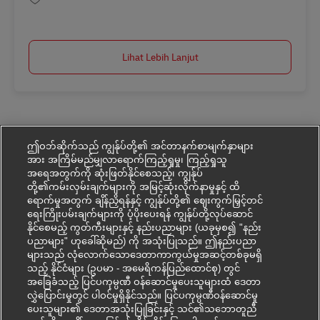
Simpan Verkäufer Postfiliale (m/w/d) in 23683 Scharbeutz in Geringfügigk
Lihat Lebih Lanjut
ဤဝဘ်ဆိုက်သည် ကျွန်ုပ်တို့၏ အင်တာနက်စာမျက်နှာများ
အား အကြိမ်မည်မျှလာရောက်ကြည့်ရှုမှု၊ ကြည့်ရှုသူ
အရေအတွက်ကို ဆုံးဖြတ်နိုင်စေသည့်၊ ကျွန်ုပ်
တို့၏ကမ်းလှမ်းချက်များကို အမြင့်ဆုံးလိုက်နာမှုနှင့် ထိ
ရောက်မှုအတွက် ချိန်ညှိရန်နှင့် ကျွန်ုပ်တို့၏ ဈေးကွက်မြှင့်တင်
ရေးကြိုးပမ်းချက်များကို ပံ့ပိုးပေးရန် ကျွန်ုပ်တို့လုပ်ဆောင်
နိုင်စေမည့် ကွတ်ကီးများနှင့် နည်းပညာများ (ယခုမှစ၍ "နည်း
ပညာများ" ဟုခေါ်ဆိုမည်) ကို အသုံးပြုသည်။ ဤနည်းပညာ
များသည် လုံလောက်သောဒေတာကာကွယ်မှုအဆင့်တစ်ခုမရှိ
သည့် နိုင်ငံများ (ဥပမာ - အမေရိကန်ပြည်ထောင်စု) တွင်
အခြေခံသည့် ပြင်ပကုမ္ပဏီ ဝန်ဆောင်မှုပေးသူများထံ ဒေတာ
လွှဲပြောင်းမှုတွင် ပါဝင်မှုရှိနိုင်သည်။ ပြင်ပကုမ္ပဏီဝန်ဆောင်မှု
ပေးသူများ၏ ဒေတာအသုံးပြုခြင်းနှင့် သင်၏သဘောတူညီ